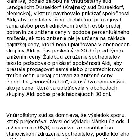
klamlivá, podalo žalobu na vnútroštátny súd
Landgericht Düsseldorf (Krajinský súd Düsseldorf,
Nemecko), v ktorej navrhovalo prikázať spoločnosti
Aldi, aby prestala voči spotrebiteľom propagovať
sama alebo prostredníctvom tretích osôb predaj
potravín za znížené ceny v podobe percentuálneho
zníženia, ak toto zníženie nie je určené na základe
najnižšej ceny, ktorá bola uplatňovaná v obchodoch
skupiny Aldi počas posledných 30 dní pred týmto
znížením ceny. Žalobou združenie spotrebiteľov
takisto požadovalo prikázať spoločnosti Aldi, aby
prestala propagovať sama alebo prostredníctvom
tretích osôb predaj potravín za znížené ceny
v podobe „cenového hitu“, ak uvádza cenu vyššiu,
ako je cena, ktorá sa uplatňovala v obchodoch
skupiny Aldi počas predchádzajúcich 30 dní.
Vnútroštátny súd sa domnieva, že výsledok sporu,
ktorý prejednáva, závisí od výkladu článku 6a ods. 1
a 2 smernice 98/6, a uvádza, že nesúhlasí so
stanoviskom združenia spotrebiteľov, podľa ktorého