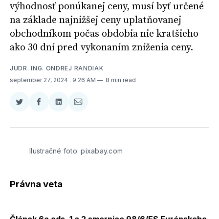
výhodnosť ponúkanej ceny, musí byť určené
na základe najnižšej ceny uplatňovanej
obchodníkom počas obdobia nie kratšieho
ako 30 dní pred vykonaním zníženia ceny.
JUDR. ING. ONDREJ RANDIAK
september 27, 2024
. 9:26 AM
8 min read
Zdieľať
Zdieľať
Zdieľať
Zdieľať
na
na
na
cez
Twitter
Facebooku
LinkedIne
E-
Mail
Ilustračné foto: pixabay.com
Právna veta