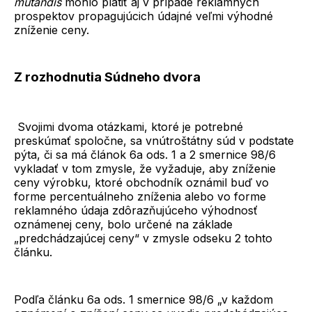
mutandis
mohlo platiť aj v prípade reklamných
prospektov propagujúcich údajné veľmi výhodné
zníženie ceny.
Z rozhodnutia Súdneho dvora
Svojimi dvoma otázkami, ktoré je potrebné
preskúmať spoločne, sa vnútroštátny súd v podstate
pýta, či sa má článok 6a ods. 1 a 2 smernice 98/6
vykladať v tom zmysle, že vyžaduje, aby zníženie
ceny výrobku, ktoré obchodník oznámil buď vo
forme percentuálneho zníženia alebo vo forme
reklamného údaja zdôrazňujúceho výhodnosť
oznámenej ceny, bolo určené na základe
„predchádzajúcej ceny“ v zmysle odseku 2 tohto
článku.
Podľa článku 6a ods. 1 smernice 98/6 „v každom