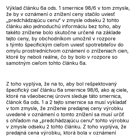
Výklad článku 6a ods. 1 smernice 98/6 v tom zmysle,
že by v oznámení o znížení ceny stačilo uviesť
„predchádzajúcu cenu“ v zmysle odseku 2 tohto
článku ako jednoduchú informáciu bez toho, aby
takéto zníženie bolo skutočne určené na základe
tejto ceny, by obchodníkom umožnil v rozpore
s týmto špecifickým cieľom uviesť spotrebiteľov do
omylu prostredníctvom oznámení o zníženiach cien,
ktoré by neboli reálne, čo by bolo v rozpore so
samotným cieľom tohto článku 6a.
Z toho vyplýva, že na to, aby bol rešpektovaný
špecifický cieľ článku 6a smernice 98/6, ako aj ciele,
ktoré na všeobecnej úrovni sleduje táto smernica,
článok 6a ods. 1 a 2 tejto smernice sa musí vykladať
v tom zmysle, že zníženie predajnej ceny výrobku
uvedené v oznámení o tomto znížení sa musí určiť
s ohľadom na „predchádzajúcu cenu“ tohto výrobku
v zmysle odseku 2 tohto článku. Z toho vyplýva, že
predajná cena výrobku, ktorá bola v oznámení