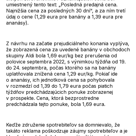
umiestnený tento text: „Posledná predajná cena.
Najnižšia cena za posledných 30 dní“, a za ním tretí
údaj o cene (1,29 eura pre banány a 1,39 eura pre
ananásy).
Z návrhu na začatie prejudiciálneho konania vyplýva,
že zobrazená cena za uvedené banány v obchodoch
skupiny Aldi bola 1,69 eur/kg bez prerušenia od
polovice septembra 2022, s výnimkou týždňa od 19.
do 24. septembra, počas ktorého sa na banány
uplatňovala znížená cena 1,29 eur/kg. Pokiaľ ide
o ananásy, ich jednotková cena sa pohybovala
v rozmedzí od 1,39 do 1,79 eura počas piatich
týždňov predchádzajúcich ponuke zobrazenej
v prospekte. Cena, ktorá bezprostredne
predchádzala tejto ponuke, bola 1,69 eura.
Keďže združenie spotrebiteľov sa domnievalo, že
takáto reklama poškodzuje záujmy spotrebiteľov a je