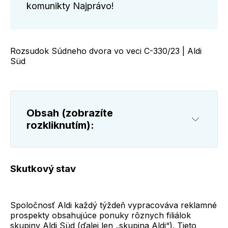
komunikty Najprávo!
Rozsudok Súdneho dvora vo veci C-330/23 | Aldi
Süd
Obsah (zobrazíte 
rozkliknutím):
Skutkový stav
Skutkový stav
Z rozhodnutia Súdneho dvora
Spoločnosť Aldi každý týždeň vypracováva reklamné
prospekty obsahujúce ponuky rôznych filiálok
skupiny Aldi Süd (ďalej len „skupina Aldi“). Tieto