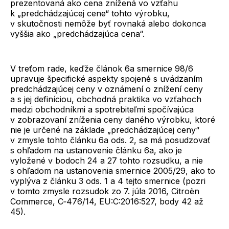
prezentovaná ako cena znížená vo vzťahu
k „predchádzajúcej cene“ tohto výrobku,
v skutočnosti nemôže byť rovnaká alebo dokonca
vyššia ako „predchádzajúca cena“.
V treťom rade, keďže článok 6a smernice 98/6
upravuje špecifické aspekty spojené s uvádzaním
predchádzajúcej ceny v oznámení o znížení ceny
a s jej definíciou, obchodná praktika vo vzťahoch
medzi obchodníkmi a spotrebiteľmi spočívajúca
v zobrazovaní zníženia ceny daného výrobku, ktoré
nie je určené na základe „predchádzajúcej ceny“
v zmysle tohto článku 6a ods. 2, sa má posudzovať
s ohľadom na ustanovenie článku 6a, ako je
vyložené v bodoch 24 a 27 tohto rozsudku, a nie
s ohľadom na ustanovenia smernice 2005/29, ako to
vyplýva z článku 3 ods. 1 a 4 tejto smernice (pozri
v tomto zmysle rozsudok zo 7. júla 2016, Citroën
Commerce, C‑476/14, EU:C:2016:527, body 42 až
45).