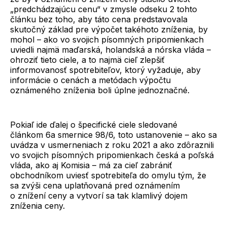
„predchádzajúcu cenu“ v zmysle odseku 2 tohto
článku bez toho, aby táto cena predstavovala
skutočný základ pre výpočet takéhoto zníženia, by
mohol – ako vo svojich písomných pripomienkach
uviedli najmä maďarská, holandská a nórska vláda –
ohroziť tieto ciele, a to najmä cieľ zlepšiť
informovanosť spotrebiteľov, ktorý vyžaduje, aby
informácie o cenách a metódach výpočtu
oznámeného zníženia boli úplne jednoznačné.
Pokiaľ ide ďalej o špecifické ciele sledované
článkom 6a smernice 98/6, toto ustanovenie – ako sa
uvádza v usmerneniach z roku 2021 a ako zdôraznili
vo svojich písomných pripomienkach česká a poľská
vláda, ako aj Komisia – má za cieľ zabrániť
obchodníkom uviesť spotrebiteľa do omylu tým, že
sa zvýši cena uplatňovaná pred oznámením
o znížení ceny a vytvorí sa tak klamlivý dojem
zníženia ceny.