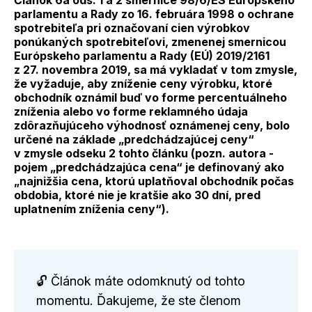
Článok 6a ods. 1 a 2 smernice 98/6/ES Európskeho
parlamentu a Rady zo 16. februára 1998 o ochrane
spotrebiteľa pri označovaní cien výrobkov
ponúkaných spotrebiteľovi, zmenenej smernicou
Európskeho parlamentu a Rady (EÚ) 2019/2161
z 27. novembra 2019, sa má vykladať v tom zmysle,
že vyžaduje, aby zníženie ceny výrobku, ktoré
obchodník oznámil buď vo forme percentuálneho
zníženia alebo vo forme reklamného údaja
zdôrazňujúceho výhodnosť oznámenej ceny, bolo
určené na základe „predchádzajúcej ceny“
v zmysle odseku 2 tohto článku (pozn. autora -
pojem „predchádzajúca cena“ je definovaný ako
„najnižšia cena, ktorú uplatňoval obchodník počas
obdobia, ktoré nie je kratšie ako 30 dní, pred
uplatnením zníženia ceny“).
🔓 Článok máte odomknutý od tohto
momentu. Ďakujeme, že ste členom