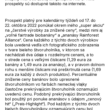
prospekty sú dostupné takisto na internete.
Prospekt platný pre kalendárny týždeň od 17. do
22. októbra 2022 ponúkal okrem iného „super akciu“
na „čerstvé výrobky za znížené ceny“, medzi nimi aj
„voľné fairtrade biobanány“ a „ananásy Rainforest
Alliance“. Cena každého z týchto dvoch výrobkov
bola uvedená vedľa ich fotografického zobrazenia
v tvare bieleho štvoruholníka, v ktorom sa
nachádzali dva údaje s rozdielnymi cenami, a to
v strede cena s veľkými číslicami (1,29 eura za
banány a 1,49 eura za ananásy), a v pravom dolnom
rohu s menšími číslicami iná preškrtnutá cena (1,69
eura za každý z dvoch produktov). Percentuálne
zníženie ceny banánov bolo upresnené
štvoruholníkom vo farbách nemeckej vlajky
čiastočne prekrývajúcim štvoruholník oznamujúci
uvedenú cenu. Podobný prekrývajúci štvoruholník
bol použitý pri ponuke ananásov s údajom „cenový
hit“ („Preis‑Highlight“). Pod každým z týchto dvoch
bielych štvoruholníkov oznamujúcich cenu bol