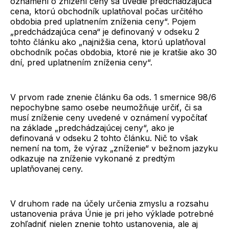
oznámení o znížení ceny sa uvedie predchádzajúca
cena, ktorú obchodník uplatňoval počas určitého
obdobia pred uplatnením zníženia ceny“. Pojem
„predchádzajúca cena“ je definovaný v odseku 2
tohto článku ako „najnižšia cena, ktorú uplatňoval
obchodník počas obdobia, ktoré nie je kratšie ako 30
dní, pred uplatnením zníženia ceny“.
V prvom rade znenie článku 6a ods. 1 smernice 98/6
nepochybne samo osebe neumožňuje určiť, či sa
musí zníženie ceny uvedené v oznámení vypočítať
na základe „predchádzajúcej ceny“, ako je
definovaná v odseku 2 tohto článku. Nič to však
nemení na tom, že výraz „zníženie“ v bežnom jazyku
odkazuje na zníženie vykonané z predtým
uplatňovanej ceny.
V druhom rade na účely určenia zmyslu a rozsahu
ustanovenia práva Únie je pri jeho výklade potrebné
zohľadniť nielen znenie tohto ustanovenia, ale aj