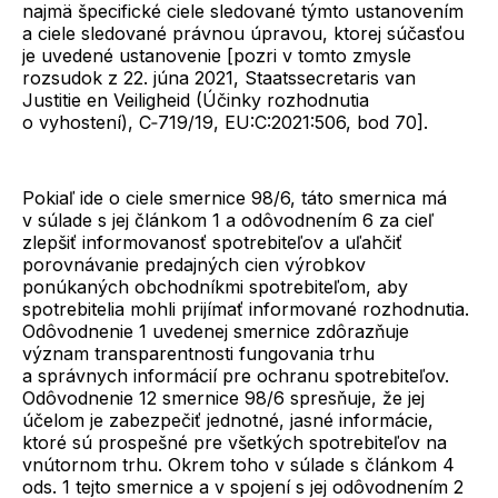
najmä špecifické ciele sledované týmto ustanovením
a ciele sledované právnou úpravou, ktorej súčasťou
je uvedené ustanovenie [pozri v tomto zmysle
rozsudok z 22. júna 2021, Staatssecretaris van
Justitie en Veiligheid (Účinky rozhodnutia
o vyhostení), C‑719/19, EU:C:2021:506, bod 70].
Pokiaľ ide o ciele smernice 98/6, táto smernica má
v súlade s jej článkom 1 a odôvodnením 6 za cieľ
zlepšiť informovanosť spotrebiteľov a uľahčiť
porovnávanie predajných cien výrobkov
ponúkaných obchodníkmi spotrebiteľom, aby
spotrebitelia mohli prijímať informované rozhodnutia.
Odôvodnenie 1 uvedenej smernice zdôrazňuje
význam transparentnosti fungovania trhu
a správnych informácií pre ochranu spotrebiteľov.
Odôvodnenie 12 smernice 98/6 spresňuje, že jej
účelom je zabezpečiť jednotné, jasné informácie,
ktoré sú prospešné pre všetkých spotrebiteľov na
vnútornom trhu. Okrem toho v súlade s článkom 4
ods. 1 tejto smernice a v spojení s jej odôvodnením 2