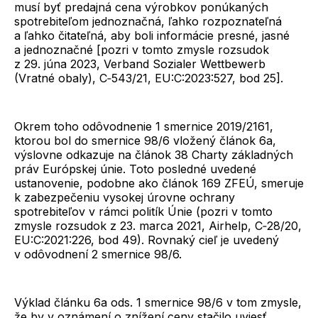
musí byť predajná cena výrobkov ponúkaných
spotrebiteľom jednoznačná, ľahko rozpoznateľná
a ľahko čitateľná, aby boli informácie presné, jasné
a jednoznačné [pozri v tomto zmysle rozsudok
z 29. júna 2023, Verband Sozialer Wettbewerb
(Vratné obaly), C‑543/21, EU:C:2023:527, bod 25].
Okrem toho odôvodnenie 1 smernice 2019/2161,
ktorou bol do smernice 98/6 vložený článok 6a,
výslovne odkazuje na článok 38 Charty základných
práv Európskej únie. Toto posledné uvedené
ustanovenie, podobne ako článok 169 ZFEÚ, smeruje
k zabezpečeniu vysokej úrovne ochrany
spotrebiteľov v rámci politík Únie (pozri v tomto
zmysle rozsudok z 23. marca 2021, Airhelp, C‑28/20,
EU:C:2021:226, bod 49). Rovnaký cieľ je uvedený
v odôvodnení 2 smernice 98/6.
Výklad článku 6a ods. 1 smernice 98/6 v tom zmysle,
že by v oznámení o znížení ceny stačilo uviesť