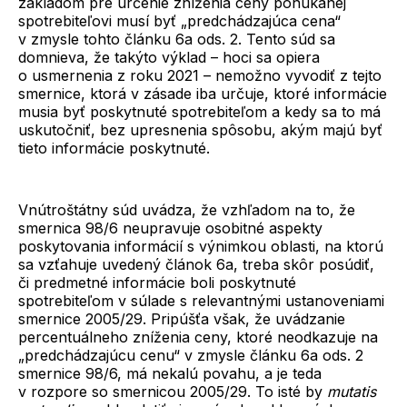
základom pre určenie zníženia ceny ponúkanej
spotrebiteľovi musí byť „predchádzajúca cena“
v zmysle tohto článku 6a ods. 2. Tento súd sa
domnieva, že takýto výklad – hoci sa opiera
o usmernenia z roku 2021 – nemožno vyvodiť z tejto
smernice, ktorá v zásade iba určuje, ktoré informácie
musia byť poskytnuté spotrebiteľom a kedy sa to má
uskutočniť, bez upresnenia spôsobu, akým majú byť
tieto informácie poskytnuté.
Vnútroštátny súd uvádza, že vzhľadom na to, že
smernica 98/6 neupravuje osobitné aspekty
poskytovania informácií s výnimkou oblasti, na ktorú
sa vzťahuje uvedený článok 6a, treba skôr posúdiť,
či predmetné informácie boli poskytnuté
spotrebiteľom v súlade s relevantnými ustanoveniami
smernice 2005/29. Pripúšťa však, že uvádzanie
percentuálneho zníženia ceny, ktoré neodkazuje na
„predchádzajúcu cenu“ v zmysle článku 6a ods. 2
smernice 98/6, má nekalú povahu, a je teda
v rozpore so smernicou 2005/29. To isté by
mutatis