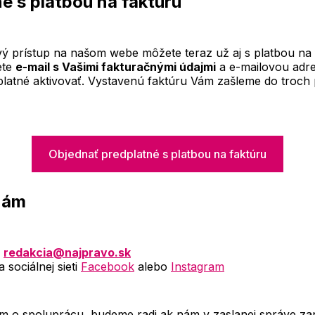
é s platbou na faktúru
ý prístup na našom webe môžete teraz už aj s platbou na f
ete
e-mail s Vašimi fakturačnými údajmi
a e-mailovou adre
atné aktivovať. Vystavenú faktúru Vám zašleme do troch
Objednať predplatné s platbou na faktúru
nám
a
redakcia@najpravo.sk
 sociálnej sieti
Facebook
alebo
Instagram
m o spoluprácu, budeme radi ak nám v zaslanej správe za