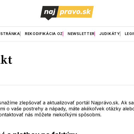
 STRÁNKA
REKODIFIKÁCIA OZ
NEWSLETTER
JUDIKÁTY
LEGI
kt
snažíme zlepšovať a aktualizovať portál Najprávo.sk. Ak s
nami o vaše postrehy a nápady, máte akékoľvek otázky aleb
ontaktovať nás môžete niekoľkými spôsobmi.