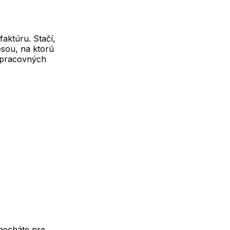
aktúru. Stačí,
sou, na ktorú
 pracovných
necháte pre