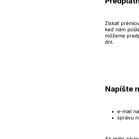
Predplatn
Získať prémiov
keď nám pošl
môžeme predpl
dní.
Napíšte 
e-mail n
správu na
Ak máte záuje