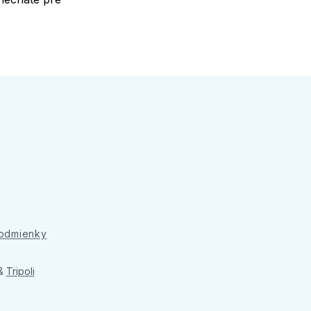
podmienky
&
Tripoli