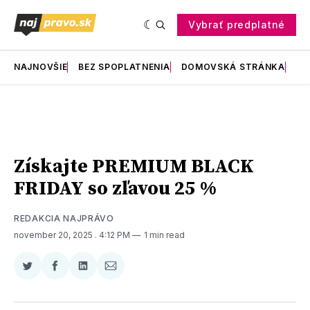
Vybrať predplatné
NAJNOVŠIE
BEZ SPOPLATNENIA
DOMOVSKÁ STRÁNKA
RE
Získajte PREMIUM BLACK
FRIDAY so zľavou 25 %
REDAKCIA NAJPRÁVO
november 20, 2025
. 4:12 PM
1 min read
Zdieľať
Zdieľať
Zdieľať
Zdieľať
na
na
na
cez
Twitter
Facebooku
LinkedIne
E-