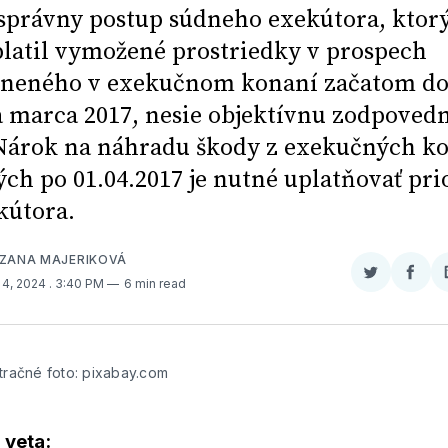
správny postup súdneho exekútora, ktor
latil vymožené prostriedky v prospech
neného v exekučnom konaní začatom d
 marca 2017, nesie objektívnu zodpoved
 Nárok na náhradu škody z exekučných k
ých po 01.04.2017 je nutné uplatňovať pri
kútora.
UZANA MAJERIKOVÁ
Zdieľať
Zdieľ
4, 2024
. 3:40 PM
6 min read
na
na
Twitter
Face
stračné foto: pixabay.com
 veta: