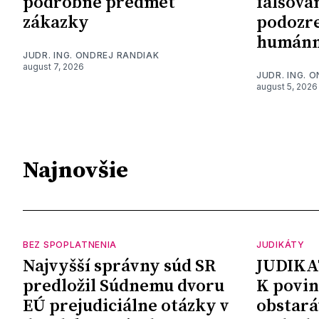
podrobne predmet
falšova
zákazky
podozre
humánn
JUDR. ING. ONDREJ RANDIAK
august 7, 2026
JUDR. ING. 
august 5, 2026
Najnovšie
BEZ SPOPLATNENIA
JUDIKÁTY
Najvyšší správny súd SR
JUDIKA
predložil Súdnemu dvoru
K povin
EÚ prejudiciálne otázky v
obstará