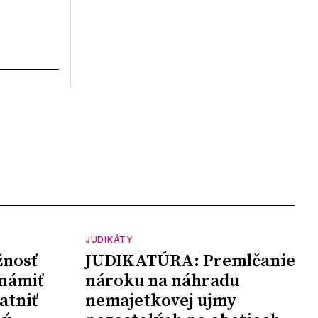
JUDIKÁTY
nosť
JUDIKATÚRA: Premlčanie
námiť
nároku na náhradu
atniť
nemajetkovej ujmy