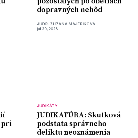
nú
pozostalých po obetiach
dopravných nehôd
JUDR. ZUZANA MAJERIKOVÁ
júl 30, 2026
JUDIKÁTY
ií
JUDIKATÚRA: Skutková
 pri
podstata správneho
deliktu neoznámenia