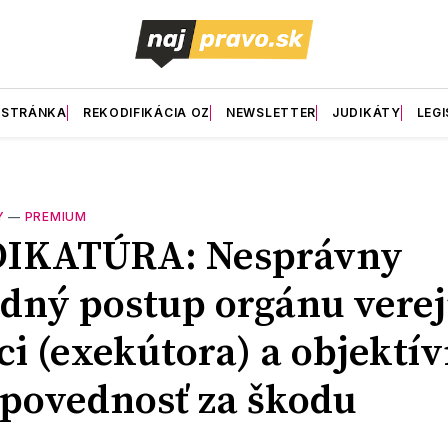
 STRÁNKA
REKODIFIKÁCIA OZ
NEWSLETTER
JUDIKÁTY
LEGI
Y
—
PREMIUM
DIKATÚRA: Nesprávny
dný postup orgánu verej
i (exekútora) a objektí
povednosť za škodu