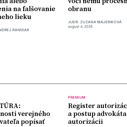
nia alebo
voči nemu proces
nia na falšovanie
obranu
eho lieku
JUDR. ZUZANA MAJERIKOVÁ
august 4, 2026
ONDREJ RANDIAK
PREMIUM
TÚRA:
Register autorizác
nosti verejného
a postup advokáta
vateľa popísať
autorizácii