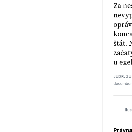
Za ne
nevyp
opráv
konca
štát.
začat
u exe
JUDR. Z
december 
Ilu
Právna