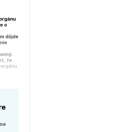
 orgánu
e o
om dôjde
nie
konný.
kt, že
 orgánu
re
tné