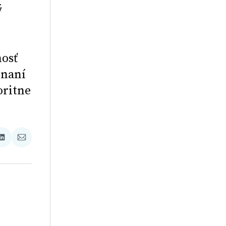
ý
o
nosť
onaní
oritne
ať
Zdieľať
Zdieľať
na
cez
booku
LinkedIne
E-
Mail