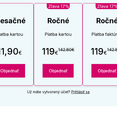
Zľava 17%
Zľava 17
esačné
Ročné
Ročn
latba kartou
Platba kartou
Platba faktú
11,90
119
119
142.80€
142.
€
€
€
Objednať
Objednať
Objednať
Už máte vytvorený účet?
Prihlásiť sa