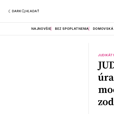
DARK
HĽADAŤ
NAJNOVŠIE
BEZ SPOPLATNENIA
DOMOVSKÁ
JUDIKÁT
JU
úra
moc
zod