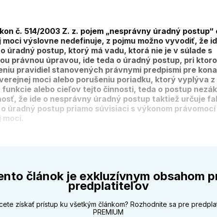
ákon č. 514/2003 Z. z. pojem „nesprávny úradný postup“
j moci výslovne nedefinuje, z pojmu možno vyvodiť, že id
ho úradný postup, ktorý má vadu, ktorá nie je v súlade s
nou právnou úpravou, ide teda o úradný postup, pri ktor
eniu pravidiel stanovených právnymi predpismi pre kona
verejnej moci alebo porušeniu poriadku, ktorý vyplýva z
 funkcie alebo cieľov tejto činnosti, teda o postup nezá
osť, že ide o nesprávny úradný postup taktiež určuje fa
ť o úradný postup priamo súvisiaci s výkonom právomocí
j moci.
ento článok je exkluzívnym obsahom p
predplatiteľov
cete získať prístup ku všetkým článkom? Rozhodnite sa pre predpla
PREMIUM