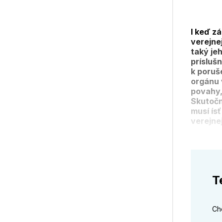
I keď z
verejne
taký je
prísluš
k poruš
orgánu 
povahy,
Skutočn
musí ís
verejne
T
Ch