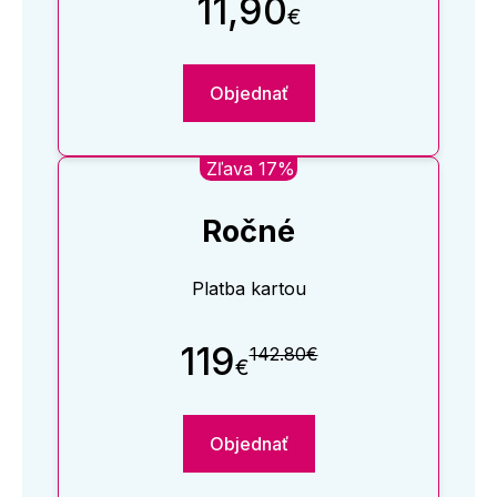
11,90
€
Objednať
Zľava 17%
Ročné
Platba kartou
119
142.80€
€
Objednať