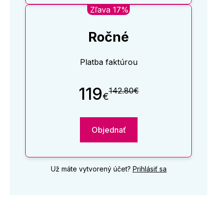
Zľava 17%
Ročné
Platba faktúrou
119
142.80€
€
Objednať
Už máte vytvorený účet?
Prihlásiť sa