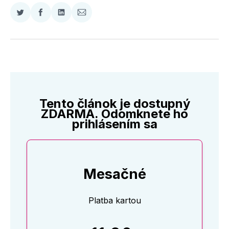
Zdieľať
Zdieľať
Zdieľať
Zdieľať
na
na
na
cez
Twitter
Facebooku
LinkedIne
E-
Mail
Tento článok je dostupný
ZDARMA. Odomknete ho
prihlásením sa
Mesačné
Platba kartou