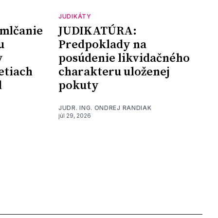
JUDIKÁTY
mlčanie
JUDIKATÚRA:
u
Predpoklady na
y
posúdenie likvidačného
etiach
charakteru uloženej
d
pokuty
JUDR. ING. ONDREJ RANDIAK
júl 29, 2026