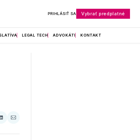
Vybrať predplatné
PRIHLÁSIŤ SA
SLATÍVA
LEGAL TECH
ADVOKÁTI
KONTAKT
ať
Zdieľať
Zdieľať
na
cez
booku
LinkedIne
E-
Mail