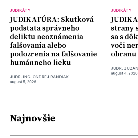
JUDIKÁTY
JUDIKÁTY
JUDIKATÚRA: Skutková
JUDIKA
podstata správneho
strany 
deliktu neoznámenia
sa s dô
falšovania alebo
voči ne
podozrenia na falšovanie
obranu
humánneho lieku
JUDR. ZUZA
august 4, 2026
JUDR. ING. ONDREJ RANDIAK
august 5, 2026
Najnovšie