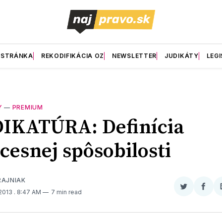
 STRÁNKA
REKODIFIKÁCIA OZ
NEWSLETTER
JUDIKÁTY
LEGI
Y
—
PREMIUM
IKATÚRA: Definícia
cesnej spôsobilosti
RAJNIAK
Zdieľať
Zdieľ
 2013
. 8:47 AM
7 min read
na
na
Twitter
Face