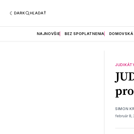
DARK
HĽADAŤ
NAJNOVŠIE
BEZ SPOPLATNENIA
DOMOVSKÁ
JUDIKÁT
JUD
pro
SIMON K
február 8,