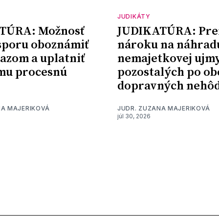
JUDIKÁTY
TÚRA: Možnosť
JUDIKATÚRA: Pre
sporu oboznámiť
nároku na náhrad
kazom a uplatniť
nemajetkovej ujm
mu procesnú
pozostalých po ob
dopravných nehô
NA MAJERIKOVÁ
JUDR. ZUZANA MAJERIKOVÁ
júl 30, 2026