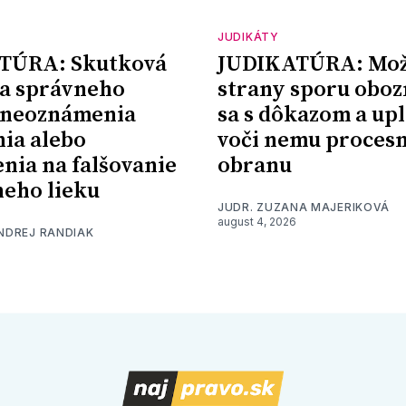
JUDIKÁTY
TÚRA: Skutková
JUDIKATÚRA: Mož
a správneho
strany sporu oboz
 neoznámenia
sa s dôkazom a upl
nia alebo
voči nemu proces
nia na falšovanie
obranu
eho lieku
JUDR. ZUZANA MAJERIKOVÁ
august 4, 2026
ONDREJ RANDIAK