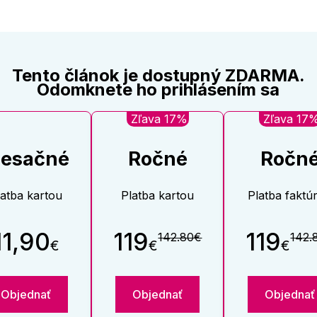
Tento článok je dostupný ZDARMA.
Odomknete ho prihlásením sa
Zľava 17%
Zľava 17
esačné
Ročné
Ročn
latba kartou
Platba kartou
Platba faktú
11,90
119
119
142.80€
142.
€
€
€
Objednať
Objednať
Objednať