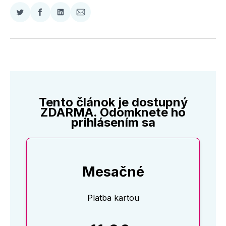
Zdieľať
Zdieľať
Zdieľať
Zdieľať
na
na
na
cez
Twitter
Facebooku
LinkedIne
E-
Mail
Tento článok je dostupný
ZDARMA. Odomknete ho
prihlásením sa
Mesačné
Platba kartou