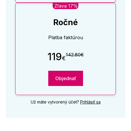
Zľava 17%
Ročné
Platba faktúrou
119
142.80€
€
Objednať
Už máte vytvorený účet?
Prihlásiť sa