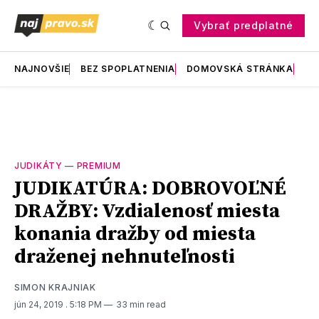
Vybrať predplatné
NAJNOVŠIE
BEZ SPOPLATNENIA
DOMOVSKÁ STRÁNKA
RE
JUDIKÁTY
—
PREMIUM
JUDIKATÚRA: DOBROVOĽNÉ
DRAŽBY: Vzdialenosť miesta
konania dražby od miesta
draženej nehnuteľnosti
SIMON KRAJNIAK
jún 24, 2019
. 5:18 PM
33 min read