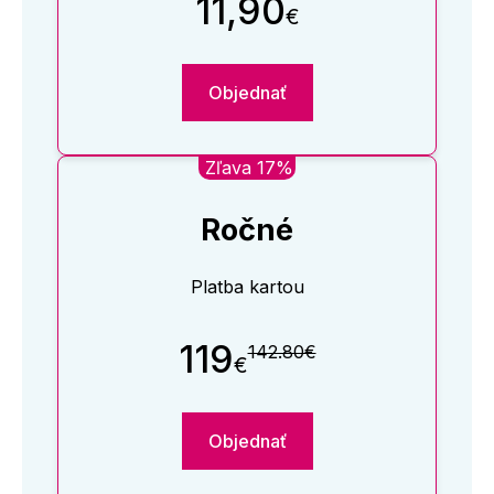
11,90
€
Objednať
Zľava 17%
Ročné
Platba kartou
119
142.80€
€
Objednať