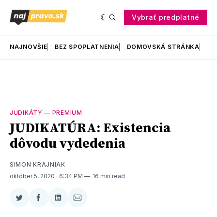
Vybrať predplatné
NAJNOVŠIE
BEZ SPOPLATNENIA
DOMOVSKÁ STRÁNKA
RE
JUDIKÁTY
—
PREMIUM
JUDIKATÚRA: Existencia
dôvodu vydedenia
SIMON KRAJNIAK
október 5, 2020
. 6:34 PM
16 min read
Zdieľať
Zdieľať
Zdieľať
Zdieľať
na
na
na
cez