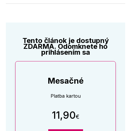
Twitter
Facebooku
LinkedIne
E-
Mail
Tento článok je dostupný
ZDARMA. Odomknete ho
prihlásením sa
Mesačné
Platba kartou
11,90
€