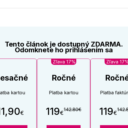
na
na
Twitter
Face
Tento článok je dostupný ZDARMA.
Odomknete ho prihlásením sa
Zľava 17%
Zľava 17
esačné
Ročné
Ročn
latba kartou
Platba kartou
Platba faktú
11,90
119
119
142.80€
142.
€
€
€