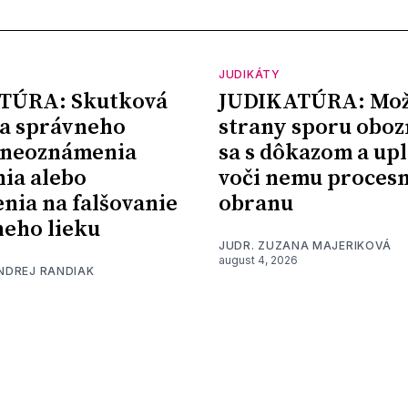
JUDIKÁTY
TÚRA: Skutková
JUDIKATÚRA: Mož
a správneho
strany sporu oboz
 neoznámenia
sa s dôkazom a upl
nia alebo
voči nemu proces
nia na falšovanie
obranu
eho lieku
JUDR. ZUZANA MAJERIKOVÁ
august 4, 2026
ONDREJ RANDIAK