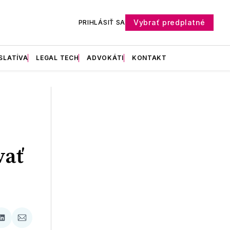
Vybrať predplatné
PRIHLÁSIŤ SA
SLATÍVA
LEGAL TECH
ADVOKÁTI
KONTAKT
vať
ať
Zdieľať
Zdieľať