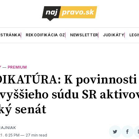
 STRÁNKA
REKODIFIKÁCIA OZ
NEWSLETTER
JUDIKÁTY
LEGI
Y
—
PREMIUM
IKATÚRA: K povinnosti
vyššieho súdu SR aktivo
ký senát
RAJNIAK
Zdieľať
Zdieľ
21
. 6:25 PM
27 min read