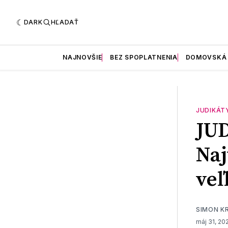
DARK
HĽADAŤ
NAJNOVŠIE
BEZ SPOPLATNENIA
DOMOVSKÁ
JUDIKÁT
JUD
Naj
veľ
SIMON K
máj 31, 20