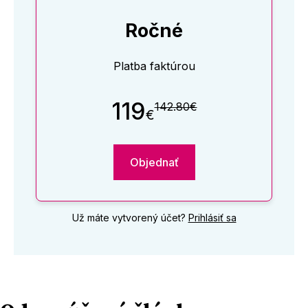
Ročné
Platba faktúrou
119
142.80€
€
Objednať
Už máte vytvorený účet?
Prihlásiť sa