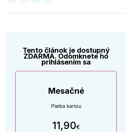
Zdieľať
Zdieľať
Zdieľať
Zdieľať
na
na
na
cez
Twitter
Facebooku
LinkedIne
E-
Mail
Tento článok je dostupný
ZDARMA. Odomknete ho
prihlásením sa
Mesačné
Platba kartou
11,90
€