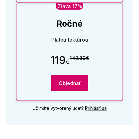
Zľava 17%
Ročné
Platba faktúrou
119
142.80€
€
Objednať
Už máte vytvorený účet?
Prihlásiť sa