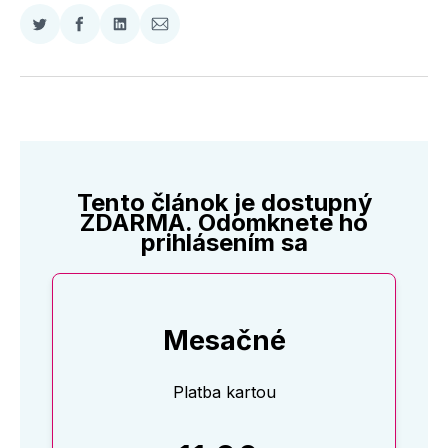
Zdieľať
Zdieľať
Zdieľať
Zdieľať
na
na
na
cez
Twitter
Facebooku
LinkedIne
E-
Mail
Tento článok je dostupný
ZDARMA. Odomknete ho
prihlásením sa
Mesačné
Platba kartou