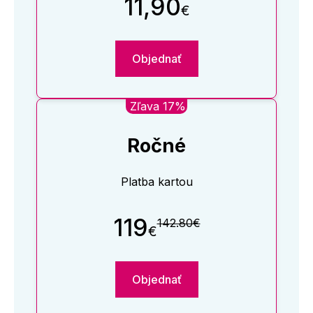
11,90
€
Objednať
Zľava 17%
Ročné
Platba kartou
119
142.80€
€
Objednať