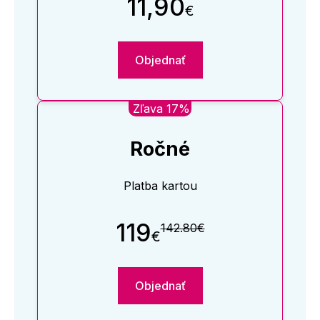
11,90
€
Objednať
Zľava 17%
Ročné
Platba kartou
119
142.80€
€
Objednať