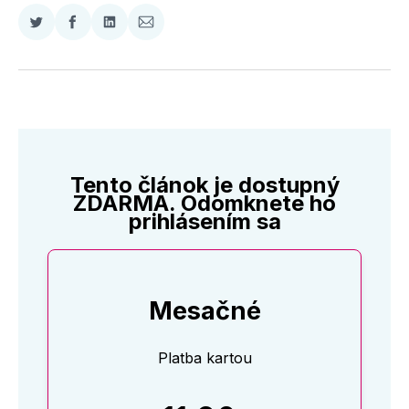
Zdieľať
Zdieľať
Zdieľať
Zdieľať
na
na
na
cez
Twitter
Facebooku
LinkedIne
E-
Mail
Tento článok je dostupný
ZDARMA. Odomknete ho
prihlásením sa
Mesačné
Platba kartou