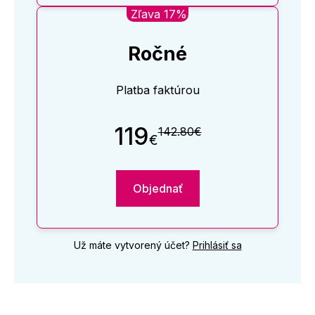
Zľava 17%
Ročné
Platba faktúrou
119
142.80€
€
Objednať
Už máte vytvorený účet?
Prihlásiť sa