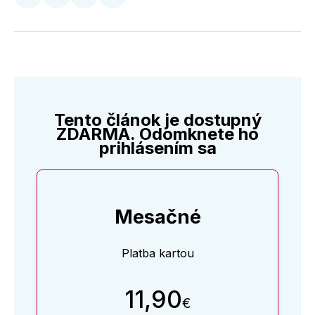
Zdieľať
Zdieľať
Zdieľať
Zdieľať
na
na
na
cez
Twitter
Facebooku
LinkedIne
E-
Mail
Tento článok je dostupný
ZDARMA. Odomknete ho
prihlásením sa
Mesačné
Platba kartou
11,90
€