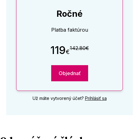
Ročné
Platba faktúrou
119
142.80€
€
Objednať
Už máte vytvorený účet?
Prihlásiť sa