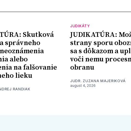
JUDIKÁTY
TÚRA: Skutková
JUDIKATÚRA: Mož
a správneho
strany sporu oboz
 neoznámenia
sa s dôkazom a upl
nia alebo
voči nemu proces
nia na falšovanie
obranu
eho lieku
JUDR. ZUZANA MAJERIKOVÁ
august 4, 2026
ONDREJ RANDIAK