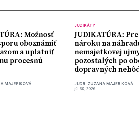
JUDIKÁTY
TÚRA: Možnosť
JUDIKATÚRA: Pre
sporu oboznámiť
nároku na náhrad
kazom a uplatniť
nemajetkovej ujm
mu procesnú
pozostalých po ob
dopravných nehô
NA MAJERIKOVÁ
JUDR. ZUZANA MAJERIKOVÁ
júl 30, 2026