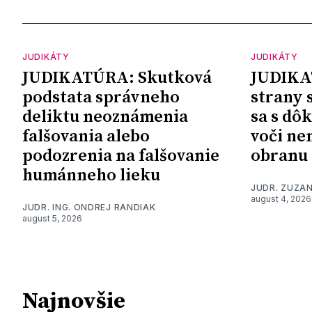
JUDIKÁTY
JUDIKÁTY
JUDIKATÚRA: Skutková
JUDIKA
podstata správneho
strany 
deliktu neoznámenia
sa s dô
falšovania alebo
voči ne
podozrenia na falšovanie
obranu
humánneho lieku
JUDR. ZUZA
august 4, 2026
JUDR. ING. ONDREJ RANDIAK
august 5, 2026
Najnovšie