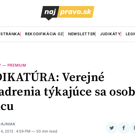
 STRÁNKA
REKODIFIKÁCIA OZ
NEWSLETTER
JUDIKÁTY
LEGI
Y
—
PREMIUM
DIKATÚRA: Verejné
adrenia týkajúce sa oso
dcu
RAJNIAK
Zdieľať
Zdieľ
4, 2013
. 4:59 PM
50 min read