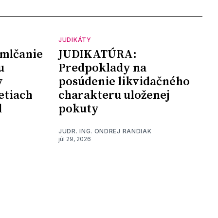
JUDIKÁTY
mlčanie
JUDIKATÚRA:
u
Predpoklady na
y
posúdenie likvidačného
etiach
charakteru uloženej
d
pokuty
JUDR. ING. ONDREJ RANDIAK
júl 29, 2026