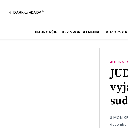
DARK
HĽADAŤ
NAJNOVŠIE
BEZ SPOPLATNENIA
DOMOVSKÁ
JUDIKÁT
JU
vyj
su
SIMON K
december 