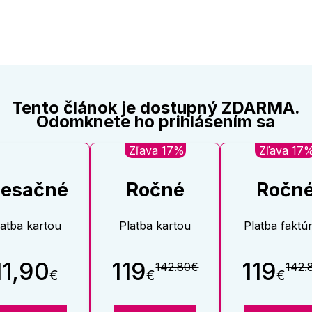
na
na
Twitter
Face
Tento článok je dostupný ZDARMA.
Odomknete ho prihlásením sa
Zľava 17%
Zľava 17
esačné
Ročné
Ročn
latba kartou
Platba kartou
Platba faktú
11,90
119
119
142.80€
142.
€
€
€