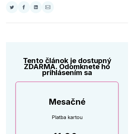
Zdieľať
Zdieľať
Zdieľať
Zdieľať
na
na
na
cez
Twitter
Facebooku
LinkedIne
E-
Mail
Tento článok je dostupný
ZDARMA. Odomknete ho
prihlásením sa
Mesačné
Platba kartou