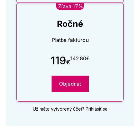
Zľava 17%
Ročné
Platba faktúrou
119
142.80€
€
Objednať
Už máte vytvorený účet?
Prihlásiť sa