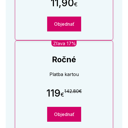
11,90
€
Objednať
Zľava 17%
Ročné
Platba kartou
119
142.80€
€
Objednať