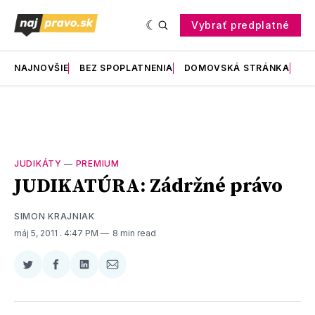
Vybrať predplatné
NAJNOVŠIE
BEZ SPOPLATNENIA
DOMOVSKÁ STRÁNKA
RE
JUDIKÁTY
—
PREMIUM
JUDIKATÚRA: Zádržné právo
SIMON KRAJNIAK
máj 5, 2011
. 4:47 PM
8 min read
Zdieľať
Zdieľať
Zdieľať
Zdieľať
na
na
na
cez
Twitter
Facebooku
LinkedIne
E-
Mail