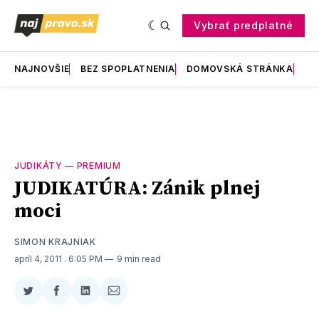
Vybrať predplatné
NAJNOVŠIE
BEZ SPOPLATNENIA
DOMOVSKÁ STRÁNKA
RE
JUDIKÁTY
—
PREMIUM
JUDIKATÚRA: Zánik plnej
moci
SIMON KRAJNIAK
apríl 4, 2011
. 6:05 PM
9 min read
Zdieľať
Zdieľať
Zdieľať
Zdieľať
na
na
na
cez