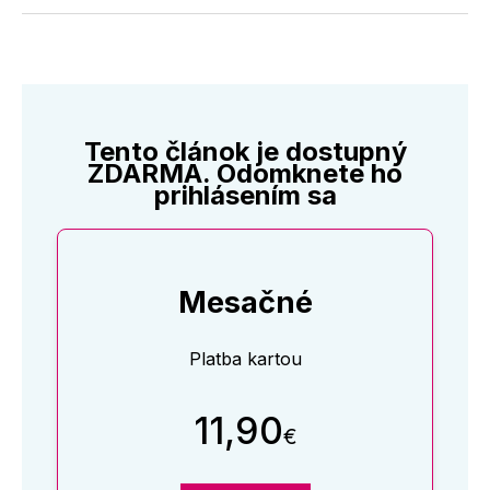
Twitter
Facebooku
LinkedIne
E-
Mail
Tento článok je dostupný
ZDARMA. Odomknete ho
prihlásením sa
Mesačné
Platba kartou
11,90
€