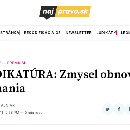
 STRÁNKA
REKODIFIKÁCIA OZ
NEWSLETTER
JUDIKÁTY
LEGI
Y
—
PREMIUM
DIKATÚRA: Zmysel obno
nania
RAJNIAK
Zdieľať
Zdieľ
011
. 5:28 PM
5 min read
na
na
Twitter
Face