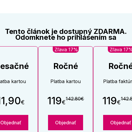
Tento článok je dostupný ZDARMA.
Odomknete ho prihlásením sa
Zľava 17%
Zľava 17
esačné
Ročné
Ročn
latba kartou
Platba kartou
Platba faktú
11,90
119
119
142.80€
142.
€
€
€
Objednať
Objednať
Objednať