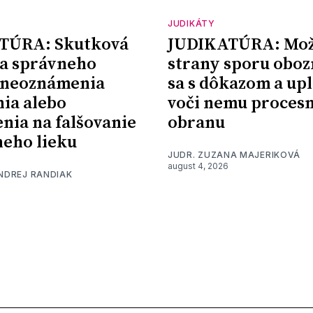
JUDIKÁTY
TÚRA: Skutková
JUDIKATÚRA: Mož
a správneho
strany sporu oboz
 neoznámenia
sa s dôkazom a upl
nia alebo
voči nemu proces
nia na falšovanie
obranu
eho lieku
JUDR. ZUZANA MAJERIKOVÁ
august 4, 2026
ONDREJ RANDIAK