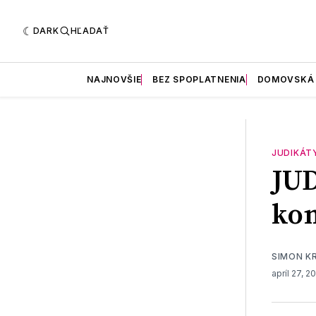
DARK
HĽADAŤ
NAJNOVŠIE
BEZ SPOPLATNENIA
DOMOVSKÁ
JUDIKÁT
JU
ko
SIMON K
apríl 27, 2