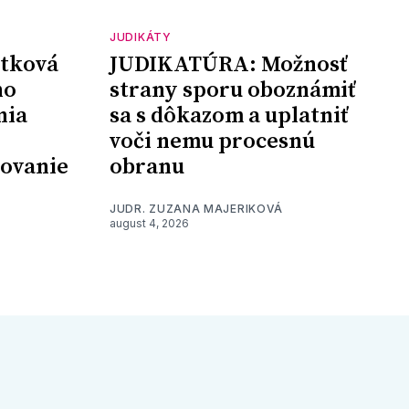
JUDIKÁTY
tková
JUDIKATÚRA: Možnosť
ho
strany sporu oboznámiť
nia
sa s dôkazom a uplatniť
voči nemu procesnú
šovanie
obranu
JUDR. ZUZANA MAJERIKOVÁ
august 4, 2026