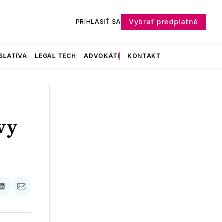
Vybrať predplatné
PRIHLÁSIŤ SA
SLATÍVA
LEGAL TECH
ADVOKÁTI
KONTAKT
vy
ať
Zdieľať
Zdieľať
na
cez
booku
LinkedIne
E-
Mail