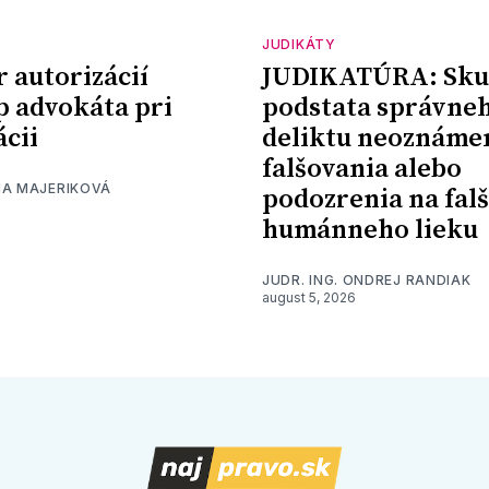
JUDIKÁTY
r autorizácií
JUDIKATÚRA: Sku
p advokáta pri
podstata správne
ácii
deliktu neoznáme
falšovania alebo
NA MAJERIKOVÁ
podozrenia na fal
humánneho lieku
JUDR. ING. ONDREJ RANDIAK
august 5, 2026