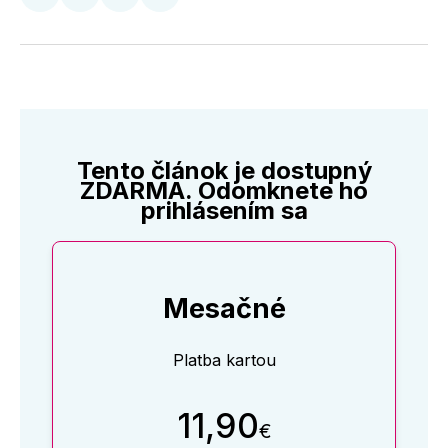
Zdieľať
Zdieľať
Zdieľať
Zdieľať
na
na
na
cez
Twitter
Facebooku
LinkedIne
E-
Mail
Tento článok je dostupný
ZDARMA. Odomknete ho
prihlásením sa
Mesačné
Platba kartou
11,90
€