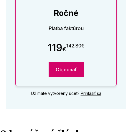
Ročné
Platba faktúrou
119
142.80€
€
Objednať
Už máte vytvorený účet?
Prihlásiť sa