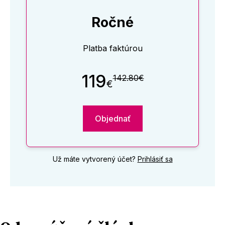
Ročné
Platba faktúrou
119
142.80€
€
Objednať
Už máte vytvorený účet?
Prihlásiť sa