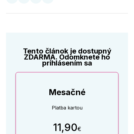
Zdieľať
Zdieľať
Zdieľať
Zdieľať
na
na
na
cez
Twitter
Facebooku
LinkedIne
E-
Mail
Tento článok je dostupný
ZDARMA. Odomknete ho
prihlásením sa
Mesačné
Platba kartou
11,90
€