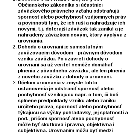
Občianskeho zákonníka si účastníci
záväzkového právneho vzťahu odstraňujú
spornosť alebo pochybnosť vzájomných práv
a povinností tým, že ich ruší a nahradzuje ich
novými, t.j. doterajší záväzok tak zaniká a je
nahradený záväzkom novým, ktorý vyplýva z
urovnania.
Dohoda o urovnaní je samostatným
zaväzovacím dôvodom – právnym dôvodom
vzniku záväzku. Po uzavretí dohody o
urovnaní sa už veriteľ nemôže domáhať
plnenia z pôvodného záväzku, ale len plnenia
z nového záväzku z dohody o urovnaní.
Účelom urovnania v zmysle tohto
ustanovenia je odstrániť spornosť alebo
pochybnosť vznikajúcu napr. o tom, či boli
splnené predpoklady vzniku alebo zániku
určitého práva, spornosť alebo pochybnosť
týkajúcu sa výšky pohľadávky, jej splatnosti a
pod., pričom spornosť alebo pochybnosť
môže byť skutková i právna, objektívna i
subjektívna. Urovnaním môžu byť medzi