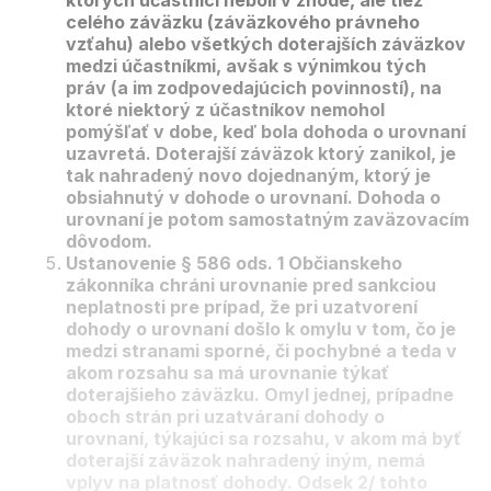
ktorých účastníci neboli v zhode, ale tiež
celého záväzku (záväzkového právneho
vzťahu) alebo všetkých doterajších záväzkov
medzi účastníkmi, avšak s výnimkou tých
práv (a im zodpovedajúcich povinností), na
ktoré niektorý z účastníkov nemohol
pomýšľať v dobe, keď bola dohoda o urovnaní
uzavretá. Doterajší záväzok ktorý zanikol, je
tak nahradený novo dojednaným, ktorý je
obsiahnutý v dohode o urovnaní. Dohoda o
urovnaní je potom samostatným zaväzovacím
dôvodom.
Ustanovenie § 586 ods. 1 Občianskeho
zákonníka chráni urovnanie pred sankciou
neplatnosti pre prípad, že pri uzatvorení
dohody o urovnaní došlo k omylu v tom, čo je
medzi stranami sporné, či pochybné a teda v
akom rozsahu sa má urovnanie týkať
doterajšieho záväzku. Omyl jednej, prípadne
oboch strán pri uzatváraní dohody o
urovnaní, týkajúci sa rozsahu, v akom má byť
doterajší záväzok nahradený iným, nemá
vplyv na platnosť dohody. Odsek 2/ tohto