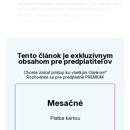
ustanovenia sa týka prípadov, kde strany pri
urovnaní vychádzali z domnelého práva
jednej strany, hoci toto právo v čase
dojednania neexistovalo.
Tento článok je exkluzívnym
obsahom pre predplatiteľov
Chcete získať prístup ku všetkým článkom?
Rozhodnite sa pre predplatné PREMIUM
Mesačné
Platba kartou