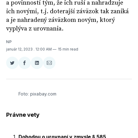
a povinností tým, že ich ruší a nahradzuje
ich novými, t.j. doterajší záväzok tak zaniká
a je nahradený záväzkom novým, ktorý
vyplýva z urovnania.
NP
január 12, 2023
. 12:00 AM
15 min read
Zdieľať
Zdieľať
Zdieľať
Zdieľať
na
na
na
cez
Twitter
Facebooku
LinkedIne
E-
Mail
Foto: pixabay.com
Právne vety
Dohodou o urovnaní v zmysle § 585