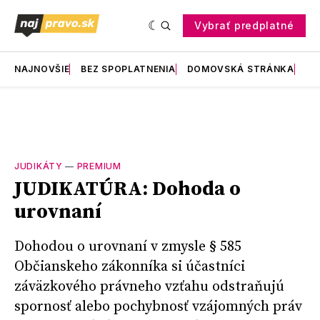
Vybrať predplatné
NAJNOVŠIE
BEZ SPOPLATNENIA
DOMOVSKÁ STRÁNKA
RE
JUDIKÁTY
—
PREMIUM
JUDIKATÚRA: Dohoda o
urovnaní
Dohodou o urovnaní v zmysle § 585
Občianskeho zákonníka si účastníci
záväzkového právneho vzťahu odstraňujú
spornosť alebo pochybnosť vzájomných práv