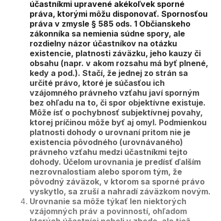
účastníkmi upravené akékoľvek sporné
práva, ktorými môžu disponovať. Spornosťou
práva v zmysle § 585 ods. 1 Občianskeho
zákonníka sa nemienia súdne spory, ale
rozdielny názor účastníkov na otázku
existencie, platnosti záväzku, jeho kauzy či
obsahu (napr. v akom rozsahu má byť plnené,
kedy a pod.). Stačí, že jednej zo strán sa
určité právo, ktoré je súčasťou ich
vzájomného právneho vzťahu javí sporným
bez ohľadu na to, či spor objektívne existuje.
Môže ísť o pochybnosť subjektívnej povahy,
ktorej príčinou môže byť aj omyl. Podmienkou
platnosti dohody o urovnaní pritom nie je
existencia pôvodného (urovnávaného)
právneho vzťahu medzi účastníkmi tejto
dohody. Účelom urovnania je predísť ďalším
nezrovnalostiam alebo sporom tým, že
pôvodný záväzok, v ktorom sa sporné právo
vyskytlo, sa zruší a nahradí záväzkom novým.
Urovnanie sa môže týkať len niektorých
vzájomných práv a povinností, ohľadom