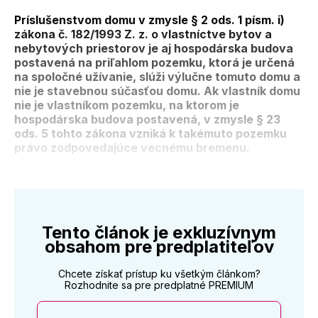
Príslušenstvom domu v zmysle § 2 ods. 1 písm. i)
zákona č. 182/1993 Z. z. o vlastníctve bytov a
nebytových priestorov je aj hospodárska budova
postavená na priľahlom pozemku, ktorá je určená
na spoločné užívanie, slúži výlučne tomuto domu a
nie je stavebnou súčasťou domu. Ak vlastník domu
nie je vlastníkom pozemku, na ktorom je
hospodárska budova postavená, v zmysle § 23
ods. 5 tohto zákona vzniká k takémuto pozemku
právo zodpovedajúce vecnému bremenu.
Tento článok je exkluzívnym
obsahom pre predplatiteľov
Chcete získať prístup ku všetkým článkom?
Rozhodnite sa pre predplatné PREMIUM