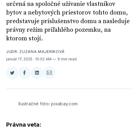
určená na spoločné užívanie vlastníkov
bytov a nebytových priestorov tohto domu,
predstavuje príslušenstvo domu a nasleduje
právny režim priľahlého pozemku, na
ktorom stojí.
JUDR. ZUZANA MAJERIKOVÁ
január 17, 2025
. 10:02 AM
6 min read
Zdieľať
Zdieľať
Zdieľať
Zdieľať
na
na
na
cez
Twitter
Facebooku
LinkedIne
E-
Mail
Ilustračné foto
:
 pixabay.com
Právna veta: