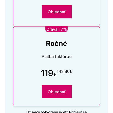
Objednať
Zľava 17%
Ročné
Platba faktúrou
119
142.80€
€
Objednať
Už máte vytvorený účet?
Prihlásiť sa