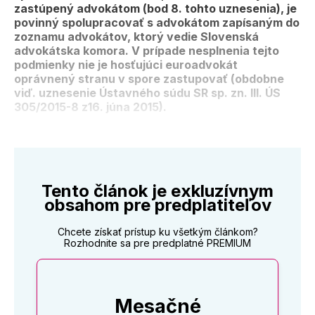
zastúpený advokátom (bod 8. tohto uznesenia), je
povinný spolupracovať s advokátom zapísaným do
zoznamu advokátov, ktorý vedie Slovenská
advokátska komora. V prípade nesplnenia tejto
podmienky nie je hosťujúci euroadvokát
oprávnený stranu v spore zastupovať (obdobne
viď. uznesenie Ústavného súdu SR sp. zn. III. ÚS
305/2015-8 z16. júna 2015).
Tento článok je exkluzívnym
obsahom pre predplatiteľov
Chcete získať prístup ku všetkým článkom?
Rozhodnite sa pre predplatné PREMIUM
Mesačné