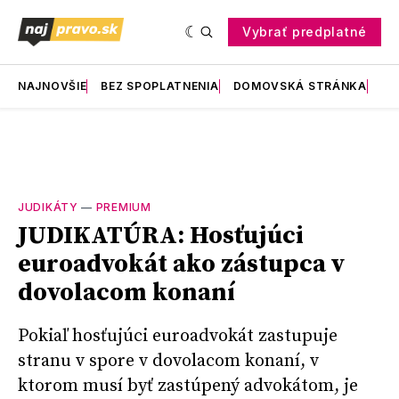
Vybrať predplatné
NAJNOVŠIE
BEZ SPOPLATNENIA
DOMOVSKÁ STRÁNKA
RE
JUDIKÁTY
—
PREMIUM
JUDIKATÚRA: Hosťujúci
euroadvokát ako zástupca v
dovolacom konaní
Pokiaľ hosťujúci euroadvokát zastupuje
stranu v spore v dovolacom konaní, v
ktorom musí byť zastúpený advokátom, je