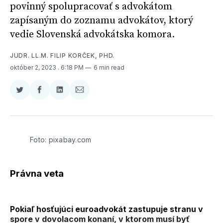
povinný spolupracovať s advokátom
zapísaným do zoznamu advokátov, ktorý
vedie Slovenská advokátska komora.
JUDR. LL.M. FILIP KORČEK, PHD.
október 2, 2023
. 6:18 PM
6 min read
Zdieľať
Zdieľať
Zdieľať
Zdieľať
na
na
na
cez
Twitter
Facebooku
LinkedIne
E-
Mail
Foto: pixabay.com
Právna veta
Pokiaľ hosťujúci euroadvokát zastupuje stranu v
spore v dovolacom konaní, v ktorom musí byť