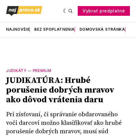
Vybrať predplatné
NAJNOVŠIE
BEZ SPOPLATNENIA
DOMOVSKÁ STRÁNKA
RE
JUDIKÁTY
—
PREMIUM
JUDIKATÚRA: Hrubé
porušenie dobrých mravov
ako dôvod vrátenia daru
Pri zisťovaní, či správanie obdarovaného
voči darcovi možno klasifikovať ako hrubé
porušenie dobrých mravov, musí súd