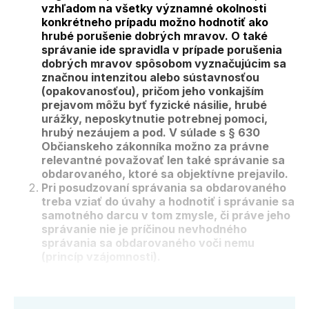
vzhľadom na všetky významné okolnosti
konkrétneho prípadu možno hodnotiť ako
hrubé porušenie dobrých mravov. O také
správanie ide spravidla v prípade porušenia
dobrých mravov spôsobom vyznačujúcim sa
značnou intenzitou alebo sústavnosťou
(opakovanosťou), pričom jeho vonkajším
prejavom môžu byť fyzické násilie, hrubé
urážky, neposkytnutie potrebnej pomoci,
hrubý nezáujem a pod. V súlade s § 630
Občianskeho zákonníka možno za právne
relevantné považovať len také správanie sa
obdarovaného, ktoré sa objektívne prejavilo.
Pri posudzovaní správania sa obdarovaného
treba vziať do úvahy a hodnotiť i správanie sa
samotného darcu v tom zmysle, či práve jeho
správanie nie je príčinou nevhodného
správania sa obdarovaného voči nemu
(princíp vzájomnosti).