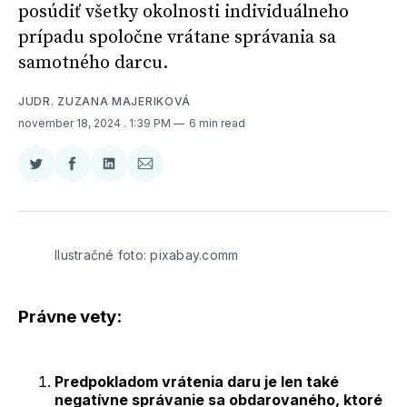
posúdiť všetky okolnosti individuálneho
prípadu spoločne vrátane správania sa
samotného darcu.
JUDR. ZUZANA MAJERIKOVÁ
november 18, 2024
. 1:39 PM
6 min read
Zdieľať
Zdieľať
Zdieľať
Zdieľať
na
na
na
cez
Twitter
Facebooku
LinkedIne
E-
Mail
Ilustračné foto: pixabay.comm
Právne vety
:
Predpokladom vrátenia daru je len také
negatívne správanie sa obdarovaného, ktoré