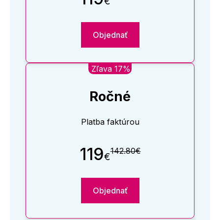
€
Objednať
Zľava 17%
Ročné
Platba faktúrou
119
142.80€
€
Objednať