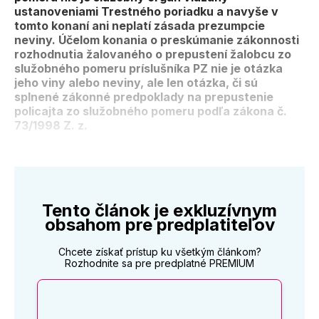
ustanoveniami Trestného poriadku a navyše v
tomto konaní ani neplatí zásada prezumpcie
neviny. Účelom konania o preskúmanie zákonnosti
rozhodnutia žalovaného o prepustení žalobcu zo
služobného pomeru príslušníka PZ nie je otázka
jeho viny alebo neviny, ale len otázka, či sú
splnené zákonné predpoklady na prepustenie
policajta zo služobného pomeru podľa zákona č.
73/1998 Z. z.
Tento článok je exkluzívnym
obsahom pre predplatiteľov
Chcete získať prístup ku všetkým článkom?
Rozhodnite sa pre predplatné PREMIUM