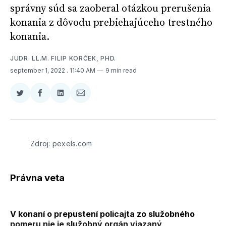
správny súd sa zaoberal otázkou prerušenia
konania z dôvodu prebiehajúceho trestného
konania.
JUDR. LL.M. FILIP KORČEK, PHD.
september 1, 2022
. 11:40 AM
9 min read
Zdieľať
Zdieľať
Zdieľať
Zdieľať
na
na
na
cez
Twitter
Facebooku
LinkedIne
E-
Mail
Zdroj: pexels.com
Právna veta
V konaní o prepustení policajta zo služobného
pomeru nie je služobný orgán viazaný