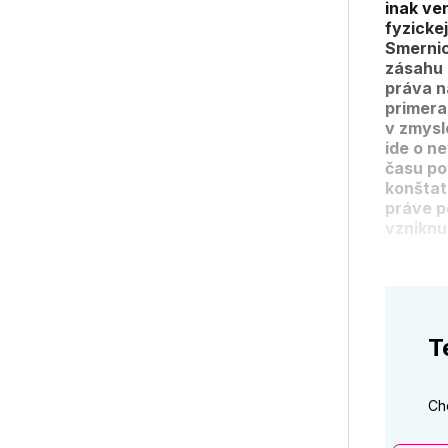
inak ve
fyzickej
Smernic
zásahu 
práva n
primera
v zmysl
ide o n
času po
konštat
práve p
vzniknu
T
Ch