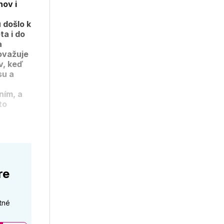
hov i
 došlo k
a i do
a
ovažuje
v, keď
su a
ním, a
to
re
tné