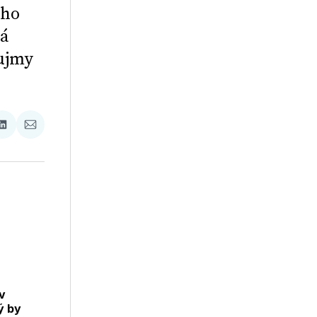
ého
dá
ujmy
ať
Zdieľať
Zdieľať
na
cez
booku
LinkedIne
E-
Mail
v
ý by