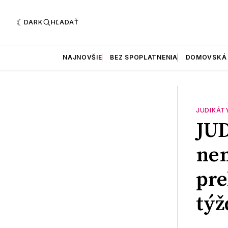
DARK
HĽADAŤ
NAJNOVŠIE
BEZ SPOPLATNENIA
DOMOVSKÁ
JUDIKÁT
JU
nem
pr
týž