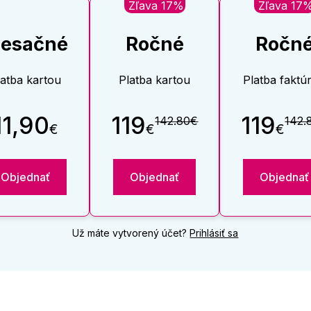
Zľava 17%
Zľava 17
esačné
Ročné
Ročn
latba kartou
Platba kartou
Platba faktú
11,90
119
119
142.80€
142.
€
€
€
Objednať
Objednať
Objednať
Už máte vytvorený účet?
Prihlásiť sa