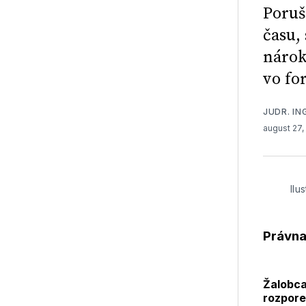
Poruš
času,
nárok
vo fo
JUDR. IN
august 27
Ilu
Právna
Žalobca
rozpore