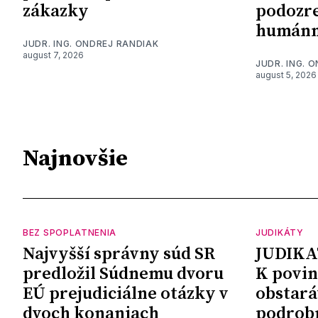
zákazky
podozre
humánn
JUDR. ING. ONDREJ RANDIAK
august 7, 2026
JUDR. ING. 
august 5, 2026
Najnovšie
BEZ SPOPLATNENIA
JUDIKÁTY
Najvyšší správny súd SR
JUDIKA
predložil Súdnemu dvoru
K povin
EÚ prejudiciálne otázky v
obstará
dvoch konaniach
podrob