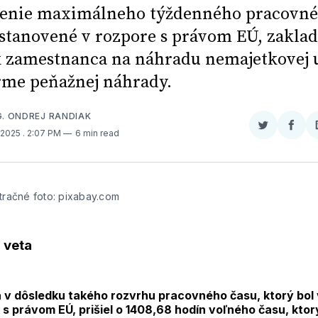
enie maximálneho týždenného pracovn
 stanovené v rozpore s právom EÚ, zakla
 zamestnanca na náhradu nemajetkovej 
rme peňažnej náhrady.
G. ONDREJ RANDIAK
Zdieľať
Zdieľ
, 2025
. 2:07 PM
6 min read
na
na
Twitter
Face
stračné foto: pixabay.com
 veta
 v dôsledku takého rozvrhu pracovného času, ktorý bol 
 s právom EÚ, prišiel o 1408,68 hodín voľného času, ktor