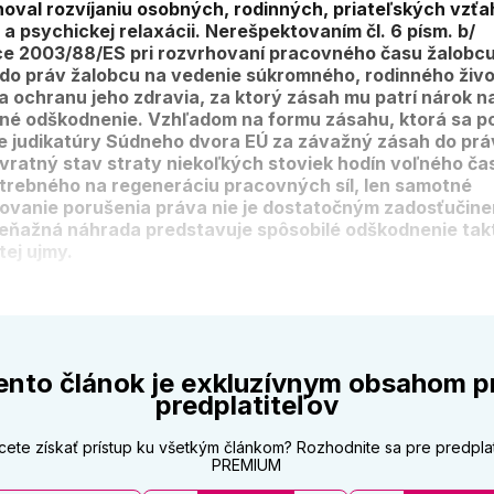
noval rozvíjaniu osobných, rodinných, priateľských vzťa
 a psychickej relaxácii. Nerešpektovaním čl. 6 písm. b/
e 2003/88/ES pri rozvrhovaní pracovného času žalobcu
do práv žalobcu na vedenie súkromného, rodinného život
a ochranu jeho zdravia, za ktorý zásah mu patrí nárok n
né odškodnenie. Vzhľadom na formu zásahu, ktorá sa p
e judikatúry Súdneho dvora EÚ za závažný zásah do prá
evratný stav straty niekoľkých stoviek hodín voľného ča
trebného na regeneráciu pracovných síl, len samotné
ovanie porušenia práva nie je dostatočným zadosťučine
eňažná náhrada predstavuje spôsobilé odškodnenie tak
tej ujmy.
ento článok je exkluzívnym obsahom p
predplatiteľov
cete získať prístup ku všetkým článkom? Rozhodnite sa pre predpla
PREMIUM