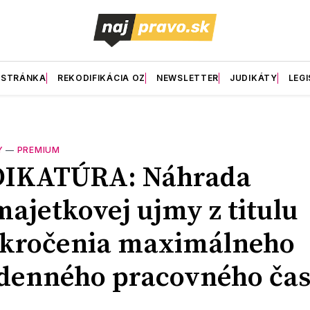
 STRÁNKA
REKODIFIKÁCIA OZ
NEWSLETTER
JUDIKÁTY
LEGI
Y
—
PREMIUM
DIKATÚRA: Náhrada
ajetkovej ujmy z titulu
ekročenia maximálneho
denného pracovného ča