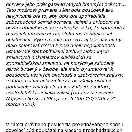
ochrany jeho práv garantovaných hmotným právom...
Táto možnosť priznaná súdu bola posúdená ako
nevyhnutná pre to, aby bola pre spotrebiteľa
zabezpečená účinná ochrana, najmä s ohľadom na
nezanedbateľné nebezpečenstvo toho, že spotrebiteľ
o svojich právach nevie, alebo má ťažkosti s ich
uplatnením.
Vykonávanie dôkazov aj bez návrhu by
malo smerovať nielen k posúdeniu neprijateľnosti
ustanovení spotrebiteľskej zmluvy alebo iných
zmluvných dokumentov súvisiacich so
spotrebiteľskou zmluvou, na ktorých je založený
nárok tvrdený v žalobe, ale malo by smerovať k
posúdeniu všetkých okolností s uzatvorením zmluvy,
v dobe uzatvorenia zmluvy a na všetky ostatné
podmienky zmluvy alebo inú zmluvu, od ktorej
spotrebiteľská zmluva závisí (viď tiež uznesenie
Najvyššieho súdu SR sp. zn. 5 Cdo 131/2019 z 31.
marca 2021).
“
V rámci právneho posúdenia prejednávaneho sporu
dovolací súd poukázal na viacero predchádzajúcich