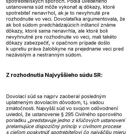
spotrebiteľských sporoch. Podľa uvedeného
ustanovenia súd môže vykonať aj dôkazy, ktoré
spotrebiteľ nenavrhol, ak je to nevyhnuté pre
rozhodnutie vo veci. Dovolateľka argumentovala, že
ak boli súdom predchádzajúcich inštancií známe
dôkazy, ktoré sama nenavrhla, ale ktoré boli
nevyhnutné pre rozhodnutie vo veci, mali takéto
dôkazy zabezpečiť, v opačnom prípade došlo
k upretiu práva žalobkyne na prejednanie veci pred
nezávislým a nestranným súdom.
Z rozhodnutia Najvyššieho súdu SR
:
Dovolací súd sa najprv zaoberal posledným
uplatneným dovolacím dôvodom, t.j. vadou
zmätočnosti. Najvyšší súd vo svojom odôvodnení
uviedol, že ustanovenie § 295 Civilného sporového
poriadku „
predstavuje jedno z kľúčových ustanovení
prelamujúce dispozičný princíp v civilnom procese
s cieľom poskytnúť spotrebiteľovi čo najväčšiu mieru