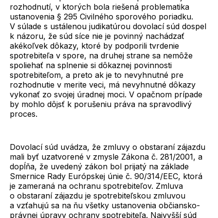
rozhodnutí, v ktorých bola riešená problematika
ustanovenia § 295 Civilného sporového poriadku.
V súlade s ustálenou judikatúrou dovolací súd dospel
k názoru, že súd síce nie je povinný nachádzať
akékoľvek dôkazy, ktoré by podporili tvrdenie
spotrebiteľa v spore, na druhej strane sa nemôže
spoliehať na splnenie si dôkaznej povinnosti
spotrebiteľom, a preto ak je to nevyhnutné pre
rozhodnutie v merite veci, má nevyhnutné dôkazy
vykonať zo svojej úradnej moci. V opačnom prípade
by mohlo dôjsť k porušeniu práva na spravodlivý
proces.
Dovolací súd uvádza, že zmluvy o obstaraní zájazdu
mali byť uzatvorené v zmysle Zákona č. 281/2001, a
dopĺňa, že uvedený zákon bol prijatý na základe
Smernice Rady Európskej únie č. 90/314/EEC, ktorá
je zameraná na ochranu spotrebiteľov. Zmluva
o obstaraní zájazdu je spotrebiteľskou zmluvou
a vzťahujú sa na ňu všetky ustanovenia občiansko-
právnej úpravy ochrany spotrebiteľa. Najvyšší súd