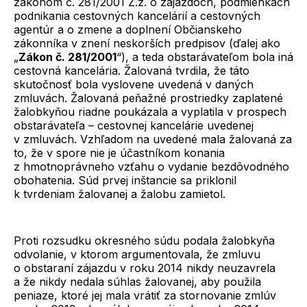
zákonom č. 281/2001 Z.z. o zájazdoch, podmienkach
podnikania cestovných kancelárií a cestovných
agentúr a o zmene a doplnení Občianskeho
zákonníka v znení neskorších predpisov (ďalej ako
„
Zákon č. 281/2001
“), a teda obstarávateľom bola iná
cestovná kancelária. Žalovaná tvrdila, že táto
skutočnosť bola vyslovene uvedená v daných
zmluvách. Žalovaná peňažné prostriedky zaplatené
žalobkyňou riadne poukázala a vyplatila v prospech
obstarávateľa – cestovnej kancelárie uvedenej
v zmluvách. Vzhľadom na uvedené mala žalovaná za
to, že v spore nie je účastníkom konania
z hmotnoprávneho vzťahu o vydanie bezdôvodného
obohatenia. Súd prvej inštancie sa priklonil
k tvrdeniam žalovanej a žalobu zamietol.
Proti rozsudku okresného súdu podala žalobkyňa
odvolanie, v ktorom argumentovala, že zmluvu
o obstaraní zájazdu v roku 2014 nikdy neuzavrela
a že nikdy nedala súhlas žalovanej, aby použila
peniaze, ktoré jej mala vrátiť za stornovanie zmlúv