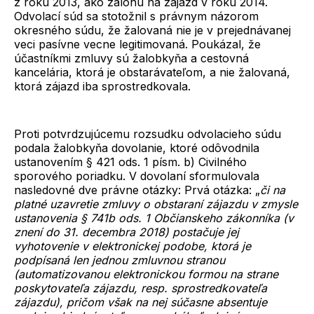
z roku 2013, ako zálohu na zájazd v roku 2014.
Odvolací súd sa stotožnil s právnym názorom
okresného súdu, že žalovaná nie je v prejednávanej
veci pasívne vecne legitimovaná. Poukázal, že
účastníkmi zmluvy sú žalobkyňa a cestovná
kancelária, ktorá je obstarávateľom, a nie žalovaná,
ktorá zájazd iba sprostredkovala.
Proti potvrdzujúcemu rozsudku odvolacieho súdu
podala žalobkyňa dovolanie, ktoré odôvodnila
ustanovením § 421 ods. 1 písm. b) Civilného
sporového poriadku. V dovolaní sformulovala
nasledovné dve právne otázky: Prvá otázka: „
či na
platné uzavretie zmluvy o obstaraní zájazdu v zmysle
ustanovenia § 741b ods. 1 Občianskeho zákonníka (v
znení do 31. decembra 2018) postačuje jej
vyhotovenie v elektronickej podobe, ktorá je
podpísaná len jednou zmluvnou stranou
(automatizovanou elektronickou formou na strane
poskytovateľa zájazdu, resp. sprostredkovateľa
zájazdu), pričom však na nej súčasne absentuje