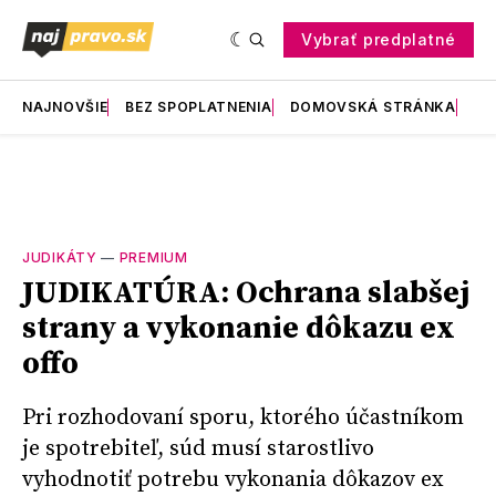
Vybrať predplatné
NAJNOVŠIE
BEZ SPOPLATNENIA
DOMOVSKÁ STRÁNKA
RE
JUDIKÁTY
—
PREMIUM
JUDIKATÚRA: Ochrana slabšej
strany a vykonanie dôkazu ex
offo
Pri rozhodovaní sporu, ktorého účastníkom
je spotrebiteľ, súd musí starostlivo
vyhodnotiť potrebu vykonania dôkazov ex