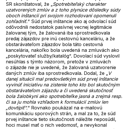
SR skonštatoval, že „
Spotrebiteľský charakter
uzatvorených zmlúv a z toho plynúce dôsledky súdy
oboch inštancií pri svojom rozhodovaní opomenuli
zohľadniť.
“ Súd prvej inštancie ako aj odvolací súd
odôvodnili nedostatok pasívnej vecnej legitimácie
žalovanej tým, že žalovaná iba sprostredkovala
predaj zájazdov pre inú cestovnú kanceláriu, a že
obstarávateľom zájazdov bola táto cestovná
kancelária, nakoľko bola uvedená na zmluvách ako
„poskytovateľ služby/katalóg“. Dovolací súd vyslovil
nesúhlas s týmto názorom, pretože v zmluvách
o zájazde nie je uvedené, že žalovaná uzatvorenie
daných zmlúv iba sprostredkovala. Dodal, že „
V
danej situácii mal predovšetkým súd prvej inštancie
vyvinúť iniciatívu na zistenie toho kto bol skutočným
obstarávateľom zájazdu a či uvedená skutočnosť
bola žalobkyni ako spotrebiteľke jasná a zrejmá resp.
či sa ju mohla vzhľadom k formulácií zmlúv len
„dovtípiť“.
“ Rovnako poukázal na e-mailovú
komunikáciu sporových strán, a mal za to, že súd
prvej inštancie tieto skutočnosti náležite neposúdil,
hoci musel mať o nich vedomosť, a nevykonal