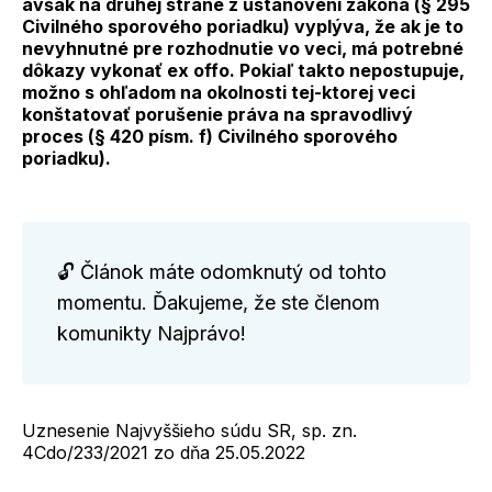
avšak na druhej strane z ustanovení zákona (§ 295
Civilného sporového poriadku) vyplýva, že ak je to
nevyhnutné pre rozhodnutie vo veci, má potrebné
dôkazy vykonať ex offo. Pokiaľ takto nepostupuje,
možno s ohľadom na okolnosti tej-ktorej veci
konštatovať porušenie práva na spravodlivý
proces (§ 420 písm. f) Civilného sporového
poriadku).
🔓 Článok máte odomknutý od tohto
momentu. Ďakujeme, že ste členom
komunikty Najprávo!
Uznesenie Najvyššieho súdu SR, sp. zn.
4Cdo/233/2021 zo dňa 25.05.2022