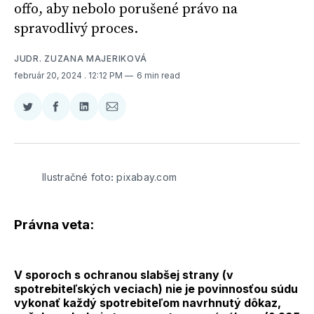
offo, aby nebolo porušené právo na
spravodlivý proces.
JUDR. ZUZANA MAJERIKOVÁ
február 20, 2024
. 12:12 PM
6 min read
Zdieľať
Zdieľať
Zdieľať
Zdieľať
na
na
na
cez
Twitter
Facebooku
LinkedIne
E-
Mail
Ilustračné foto
:
 pixabay.com
Právna veta:
V sporoch s ochranou slabšej strany (v
spotrebiteľských veciach) nie je povinnosťou súdu
vykonať každý spotrebiteľom navrhnutý dôkaz,