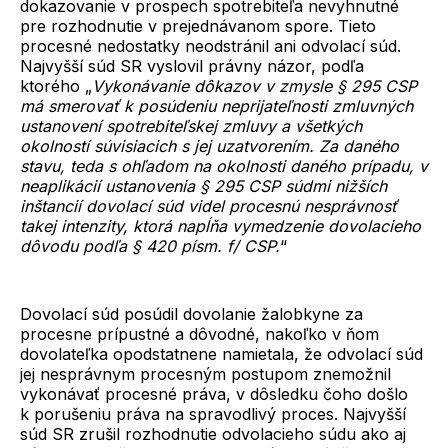
dokazovanie v prospech spotrebiteľa nevyhnutné
pre rozhodnutie v prejednávanom spore. Tieto
procesné nedostatky neodstránil ani odvolací súd.
Najvyšší súd SR vyslovil právny názor, podľa
ktorého „
Vykonávanie dôkazov v zmysle § 295 CSP
má smerovať k posúdeniu neprijateľnosti zmluvných
ustanovení spotrebiteľskej zmluvy a všetkých
okolností súvisiacich s jej uzatvorením. Za daného
stavu, teda s ohľadom na okolnosti daného prípadu, v
neaplikácií ustanovenia § 295 CSP súdmi nižších
inštancií dovolací súd videl procesnú nesprávnosť
takej intenzity, ktorá napĺňa vymedzenie dovolacieho
dôvodu podľa § 420 písm. f/ CSP.
“
Dovolací súd posúdil dovolanie žalobkyne za
procesne prípustné a dôvodné, nakoľko v ňom
dovolateľka opodstatnene namietala, že odvolací súd
jej nesprávnym procesným postupom znemožnil
vykonávať procesné práva, v dôsledku čoho došlo
k porušeniu práva na spravodlivý proces. Najvyšší
súd SR zrušil rozhodnutie odvolacieho súdu ako aj