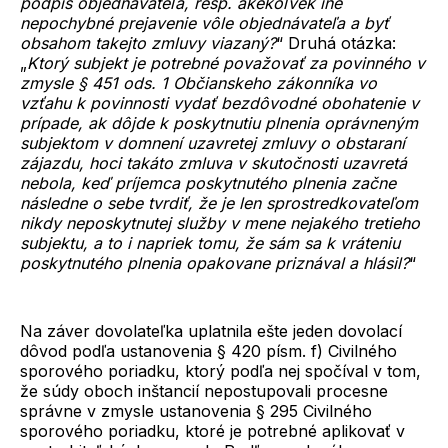
podpis objednávateľa, resp. akékoľvek iné
nepochybné prejavenie vôle objednávateľa a byť
obsahom takejto zmluvy viazaný?
“ Druhá otázka:
„
Ktorý subjekt je potrebné považovať za povinného v
zmysle § 451 ods. 1 Občianskeho zákonníka vo
vzťahu k povinnosti vydať bezdôvodné obohatenie v
prípade, ak dôjde k poskytnutiu plnenia oprávneným
subjektom v domnení uzavretej zmluvy o obstaraní
zájazdu, hoci takáto zmluva v skutočnosti uzavretá
nebola, keď príjemca poskytnutého plnenia začne
následne o sebe tvrdiť, že je len sprostredkovateľom
nikdy neposkytnutej služby v mene nejakého tretieho
subjektu, a to i napriek tomu, že sám sa k vráteniu
poskytnutého plnenia opakovane priznával a hlásil?
“
Na záver dovolateľka uplatnila ešte jeden dovolací
dôvod podľa ustanovenia § 420 písm. f) Civilného
sporového poriadku, ktorý podľa nej spočíval v tom,
že súdy oboch inštancií nepostupovali procesne
správne v zmysle ustanovenia § 295 Civilného
sporového poriadku, ktoré je potrebné aplikovať v