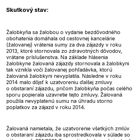
Skutkový stav
:
Žalobkyňa sa žalobou o vydanie bezdôvodného
obohatenia domáhala od cestovnej kancelárie
(žalovanej) vrátenia sumy za dva zájazdy v roku
2013, ktoré stornovala zo zdravotných dôvodov,
vrátane príslušenstva. Na základe hlásenia
žalobkyne žalovaná zájazdy stornovala a žalobkyni
tak vznikla voči žalovanej pohľadávka, ktorú
žalovaná žalobkyni nevyplatila. Následne v roku
2014 malo dôjsť k uzatvoreniu ďalšej zmluvy
o obstaraní zájazdu, pričom žalobkyňa počas celého
sporu popierala uzavretie tejto zmluvy. Žalovaná
použila nevyplatenú sumu na úhradu storno
poplatkov za zájazd v roku 2014.
Žalovaná namietala, že uzatvorenie všetkých zmlúv
o obstaraní zájazdu iba sprostredkovala v súlade so