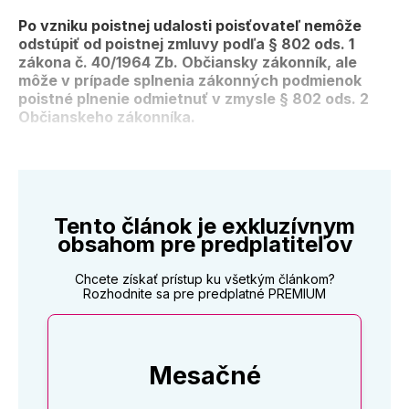
Po vzniku poistnej udalosti poisťovateľ nemôže
odstúpiť od poistnej zmluvy podľa § 802 ods. 1
zákona č. 40/1964 Zb. Občiansky zákonník, ale
môže v prípade splnenia zákonných podmienok
poistné plnenie odmietnuť v zmysle § 802 ods. 2
Občianskeho zákonníka.
Tento článok je exkluzívnym
obsahom pre predplatiteľov
Chcete získať prístup ku všetkým článkom?
Rozhodnite sa pre predplatné PREMIUM
Mesačné