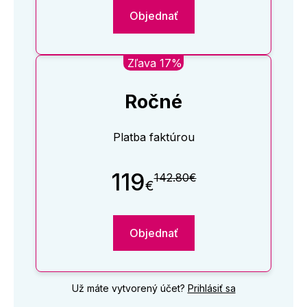
Objednať
Zľava 17%
Ročné
Platba faktúrou
119
142.80€
€
Objednať
Už máte vytvorený účet?
Prihlásiť sa