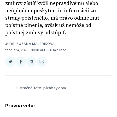
zmluvy zistiť kvôli nepravdivému alebo
neúplnému poskytnutiu informácií zo
strany poisteného, má právo odmietnuť
poistné plnenie, avšak už nemôže od
poistnej zmluvy odstúpiť.
JUDR. ZUZANA MAJERIKOVÁ
február 4, 2025
. 10:30 AM
6 min read
Zdieľať
Zdieľať
Zdieľať
Zdieľať
na
na
na
cez
Twitter
Facebooku
LinkedIne
E-
Mail
Ilustračné foto
:
 pixabay.com
Právna veta: