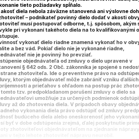
konanie tieto požiadavky spĺňalo.
 akosť diela nebola záväzne stanovená ani výslovne do
 zhotoviteľ – podnikateľ povinný dielo dodať v akosti obvy
otoviteľ musí postupovať odborne, t.j. spôsobom, akým 
vykle pri vykonaní takéhoto diela na to kvalifikovanými
stupuje.
vinnosť vykonať dielo riadne znamená vykonať ho v obvy
alite a bez vád. Pokiaľ dielo nie je vykonané riadne,
jednávateľ nie je povinný ho prevziať.
stúpenie objednávateľa od zmluvy o dielo upravené v
tanovení § 642 ods. 2 Obč. zákonníka je spojené s nedo
 strane zhotoviteľa. Ide o preventívne právo na odstúpe
luvy, ktorým objednávateľ môže zabrániť vzniku ďalších
príjemností a prieťahov s ohľadom na postup prác zhotov
i tomto tzv. predpokladanom porušení zmluvy o dielo sa
jednávateľovi umožňuje za určených podmienok odstúpi
luvy až do zhotovenia diela. V prípadoch obavy objedná
riadneho vykonania diela právo odstúpiť od zmluvy pred
dnosť budúceho diela alebo oneskorenosť jeho vykonani
sí byť v dobe odstúpenia zrejmá, ďalej poskytnutie prim
hoty zhotoviteľovi objednávateľom na zjednanie nápravy
 ani v tejto lehote zhotoviteľ nápravu neurobil.