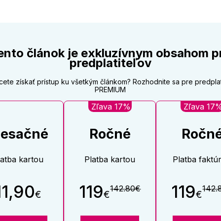
ento článok je exkluzívnym obsahom p
predplatiteľov
cete získať prístup ku všetkým článkom? Rozhodnite sa pre predpla
PREMIUM
Zľava 17%
Zľava 17
esačné
Ročné
Ročn
latba kartou
Platba kartou
Platba faktú
11,90
119
119
142.80€
142.
€
€
€