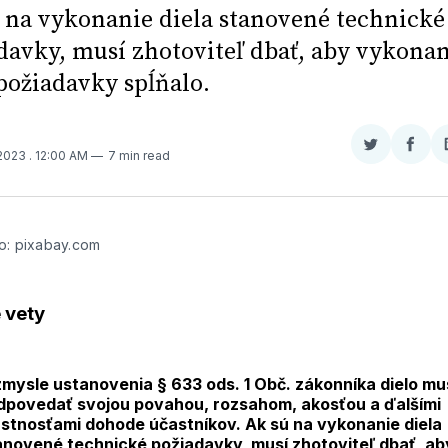
 na vykonanie diela stanovené technické
davky, musí zhotoviteľ dbať, aby vykona
 požiadavky spĺňalo.
Zdieľať
Zdieľ
 2023
. 12:00 AM
7 min read
na
na
Twitter
Face
o: pixabay.com
 vety
zmysle ustanovenia § 633 ods. 1 Obč. zákonníka dielo mu
dpovedať svojou povahou, rozsahom, akosťou a ďalšími
astnosťami dohode účastníkov. Ak sú na vykonanie diela
anovené technické požiadavky, musí zhotoviteľ dbať, ab