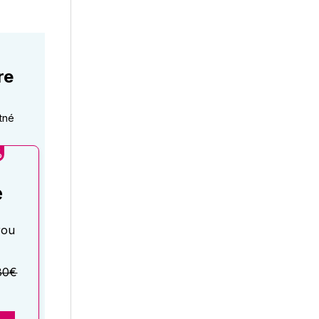
re
tné
%
é
rou
80€