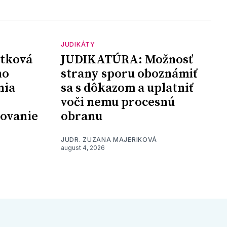
JUDIKÁTY
tková
JUDIKATÚRA: Možnosť
ho
strany sporu oboznámiť
nia
sa s dôkazom a uplatniť
voči nemu procesnú
šovanie
obranu
JUDR. ZUZANA MAJERIKOVÁ
august 4, 2026