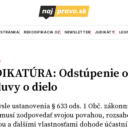
 STRÁNKA
REKODIFIKÁCIA OZ
NEWSLETTER
JUDIKÁTY
LEGI
Y
DIKATÚRA: Odstúpenie 
uvy o dielo
sle ustanovenia § 633 ods. 1 Obč. zákonn
 musí zodpovedať svojou povahou, rozsa
ou a ďalšími vlastnosťami dohode účastní