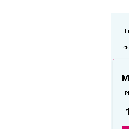
T
Ch
M
P