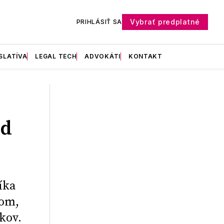
Vybrať predplatné
PRIHLÁSIŤ SA
SLATÍVA
LEGAL TECH
ADVOKÁTI
KONTAKT
od
íka
hom,
kov.