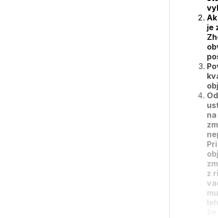
vy
Ak
je
Zh
ob
po
Po
kv
ob
Od
us
na
zm
ne
Pr
ob
zm
z 
va
mu
le
že