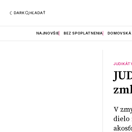
DARK
HĽADAŤ
NAJNOVŠIE
BEZ SPOPLATNENIA
DOMOVSKÁ
JUDIKÁT
JU
zml
V zmy
dielo
akosť