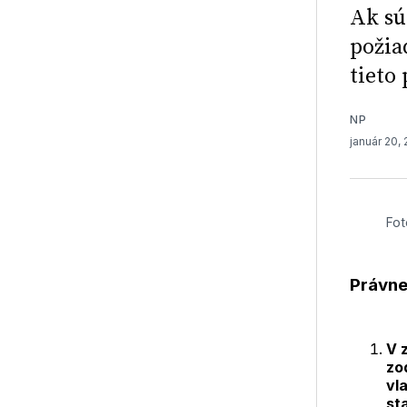
Ak sú
požia
tieto
NP
január 20,
Fot
Právne
V 
zo
vl
st