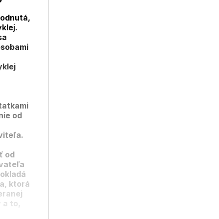
hodnutá,
klej.
sa
 osobami
klej
statkami
nie od
iteľa.
ť od
vateľa
pokladá
a, ktorá
eranej
 a to,