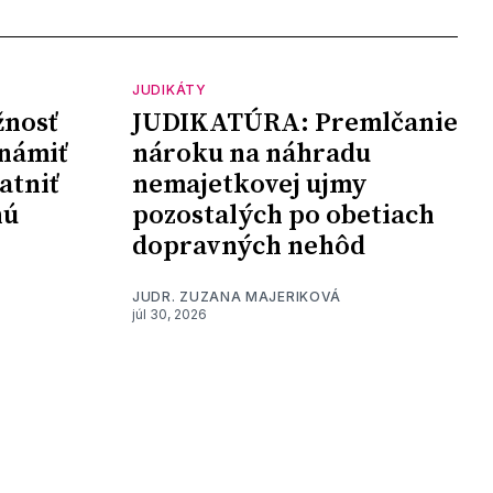
JUDIKÁTY
nosť
JUDIKATÚRA: Premlčanie
námiť
nároku na náhradu
atniť
nemajetkovej ujmy
nú
pozostalých po obetiach
dopravných nehôd
JUDR. ZUZANA MAJERIKOVÁ
júl 30, 2026