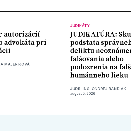
JUDIKÁTY
r autorizácií
JUDIKATÚRA: Sku
p advokáta pri
podstata správne
ácii
deliktu neoznáme
falšovania alebo
NA MAJERIKOVÁ
podozrenia na fal
humánneho lieku
JUDR. ING. ONDREJ RANDIAK
august 5, 2026