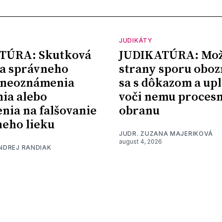
JUDIKÁTY
TÚRA: Skutková
JUDIKATÚRA: Mož
a správneho
strany sporu oboz
 neoznámenia
sa s dôkazom a upl
nia alebo
voči nemu proces
nia na falšovanie
obranu
eho lieku
JUDR. ZUZANA MAJERIKOVÁ
august 4, 2026
ONDREJ RANDIAK