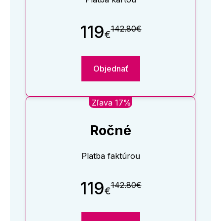
119
142.80€
€
Objednať
Zľava 17%
Ročné
Platba faktúrou
119
142.80€
€