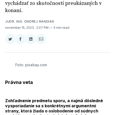
vychádzať zo skutočností preukázaných v
konaní.
JUDR. ING. ONDREJ RANDIAK
november 15, 2023
. 2:07 PM
5 min read
Zdieľať
Zdieľať
Zdieľať
Zdieľať
na
na
na
cez
Twitter
Facebooku
LinkedIne
E-
Mail
Foto: pixabay.com
Právna veta
Zohľadnenie predmetu sporu, a najmä dôsledné
vysporiadanie sa s konkrétnymi argumentmi
strany, ktorá žiada o oslobodenie od súdnych