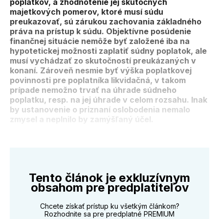
poplatkov, a zhodnotenie jej skutočných
majetkových pomerov, ktoré musí súdu
preukazovať, sú zárukou zachovania základného
práva na prístup k súdu. Objektívne posúdenie
finančnej situácie nemôže byť založené iba na
hypotetickej možnosti zaplatiť súdny poplatok, ale
musí vychádzať zo skutočností preukázaných v
konaní. Zároveň nesmie byť výška poplatkovej
povinnosti pre poplatníka likvidačná, v takom
prípade nemožno trvať na úhrade súdneho
poplatku, resp. na jej úhrade v celom rozsahu. Inak
by ustanovenie o priznaní oslobodenia nemalo
zmysel a neplnilo by zamýšľaný účel.
Tento článok je exkluzívnym
obsahom pre predplatiteľov
Chcete získať prístup ku všetkým článkom?
Rozhodnite sa pre predplatné PREMIUM