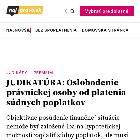
Vybrať predplatné
NAJNOVŠIE
BEZ SPOPLATNENIA
DOMOVSKÁ STRÁNKA
RE
JUDIKÁTY
—
PREMIUM
JUDIKATÚRA: Oslobodenie
právnickej osoby od platenia
súdnych poplatkov
Objektívne posúdenie finančnej situácie
nemôže byť založené iba na hypotetickej
možnosti zaplatiť súdny poplatok, ale musí