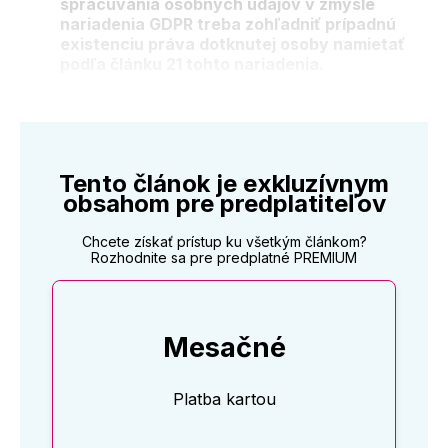
spracúvania osobných údajov v zmysle
nariadenia GDPR treba zohľadniť prípadnú
existenciu práva dotknutej osoby namietať
podľa článku 21 tohto nariadenia.
Tento článok je exkluzívnym
obsahom pre predplatiteľov
Chcete získať prístup ku všetkým článkom?
Rozhodnite sa pre predplatné PREMIUM
Mesačné
Platba kartou