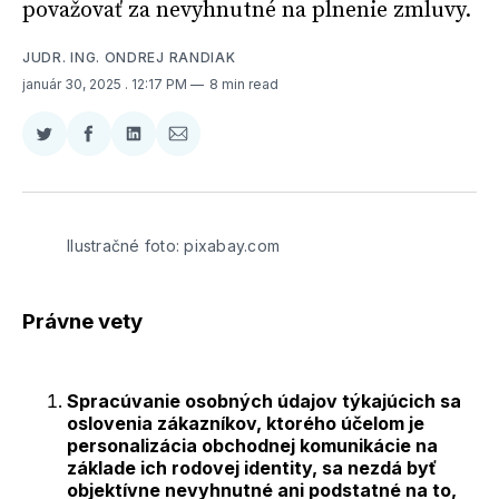
považovať za nevyhnutné na plnenie zmluvy.
JUDR. ING. ONDREJ RANDIAK
január 30, 2025
. 12:17 PM
8 min read
Zdieľať
Zdieľať
Zdieľať
Zdieľať
na
na
na
cez
Twitter
Facebooku
LinkedIne
E-
Mail
Ilustračné foto: pixabay.com
Právne vety
Spracúvanie osobných údajov týkajúcich sa
oslovenia zákazníkov, ktorého účelom je
personalizácia obchodnej komunikácie na
základe ich rodovej identity, sa nezdá byť
objektívne nevyhnutné ani podstatné na to,