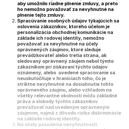
aby umožnilo riadne plnenie zmluvy, a preto
ho nemožno považovať za nevyhnutné na
plnenie tejto zmluvy.
Spracúvanie osobných údajov týkajúcich sa
oslovenia zákazníkov, ktorého účelom je
personalizácia obchodnej komunikácie na
základe ich rodovej identity, nemožno
považovať za nevyhnutné na účely
oprávnených záujmov, ktoré sleduje
prevádzkovateľ alebo tretia strana, ak
sledovaný oprávnený záujem nebol týmto
zákazníkom pri získavaní týchto údajov
oznámený, alebo uvedené spracovanie sa
neuskutočňuje v hraniciach toho, čo je
striktne nevyhnutné na dosiahnutie tohto
oprávneného záujmu, alebo vzhľadom na
všetky relevantné okolnosti môžu základné
práva a slobody týchto zákazníkov
prevažovať nad uvedeným oprávneným
záujmom, najmä z dôvodu rizika diskriminácie
na základe rodovej identity.
Na účely posúdenia nevyhnutnosti