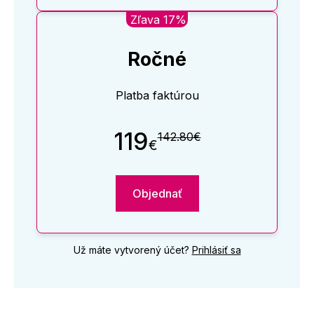
Zľava 17%
Ročné
Platba faktúrou
119
142.80€
€
Objednať
Už máte vytvorený účet?
Prihlásiť sa