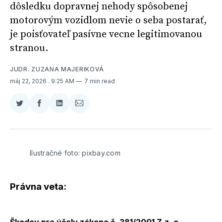
dôsledku dopravnej nehody spôsobenej
motorovým vozidlom nevie o seba postarať,
je poisťovateľ pasívne vecne legitimovanou
stranou.
JUDR. ZUZANA MAJERIKOVÁ
máj 22, 2026
. 9:25 AM
7 min read
Zdieľať
Zdieľať
Zdieľať
Zdieľať
na
na
na
cez
Twitter
Facebooku
LinkedIne
E-
Mail
Ilustračné foto: pixbay.com
Právna veta: