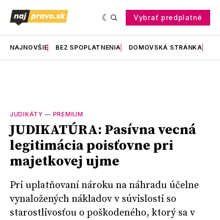
Vybrať predplatné
NAJNOVŠIE
BEZ SPOPLATNENIA
DOMOVSKÁ STRÁNKA
RE
JUDIKÁTY
—
PREMIUM
JUDIKATÚRA: Pasívna vecná
legitimácia poisťovne pri
majetkovej ujme
Pri uplatňovaní nároku na náhradu účelne
vynaložených nákladov v súvislosti so
starostlivosťou o poškodeného, ktorý sa v