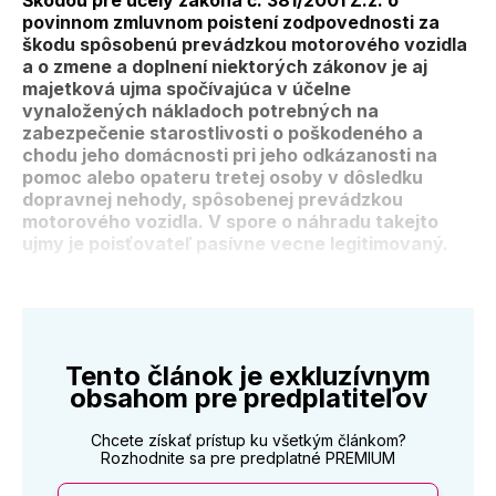
Škodou pre účely zákona č. 381/2001 Z.z. o
povinnom zmluvnom poistení zodpovednosti za
škodu spôsobenú prevádzkou motorového vozidla
a o zmene a doplnení niektorých zákonov je aj
majetková ujma spočívajúca v účelne
vynaložených nákladoch potrebných na
zabezpečenie starostlivosti o poškodeného a
chodu jeho domácnosti pri jeho odkázanosti na
pomoc alebo opateru tretej osoby v dôsledku
dopravnej nehody, spôsobenej prevádzkou
motorového vozidla. V spore o náhradu takejto
ujmy je poisťovateľ pasívne vecne legitimovaný.
Tento článok je exkluzívnym
obsahom pre predplatiteľov
Chcete získať prístup ku všetkým článkom?
Rozhodnite sa pre predplatné PREMIUM