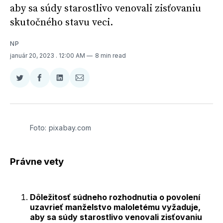
aby sa súdy starostlivo venovali zisťovaniu
skutočného stavu veci.
NP
január 20, 2023
. 12:00 AM
8 min read
Zdieľať
Zdieľať
Zdieľať
Zdieľať
na
na
na
cez
Twitter
Facebooku
LinkedIne
E-
Mail
Foto: pixabay.com
Právne vety
Dôležitosť súdneho rozhodnutia o povolení
uzavrieť manželstvo maloletému vyžaduje,
aby sa súdy starostlivo venovali zisťovaniu