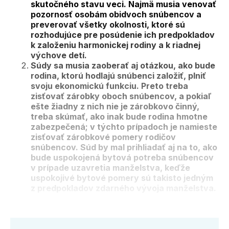
skutočného stavu veci. Najmä musia venovať
pozornosť osobám obidvoch snúbencov a
preverovať všetky okolnosti, ktoré sú
rozhodujúce pre posúdenie ich predpokladov
k založeniu harmonickej rodiny a k riadnej
výchove detí.
Súdy sa musia zaoberať aj otázkou, ako bude
rodina, ktorú hodlajú snúbenci založiť, plniť
svoju ekonomickú funkciu. Preto treba
zisťovať zárobky oboch snúbencov, a pokiaľ
ešte žiadny z nich nie je zárobkovo činný,
treba skúmať, ako inak bude rodina hmotne
zabezpečená; v týchto prípadoch je namieste
zisťovať zárobkové pomery rodičov
snúbencov. Súd by mal prihliadať aj na to, ako
bude uspokojená bytová potreba snúbencov
v prípade uzavretia manželstva, keďže
uspokojivé bytové pomery sú takisto jedným
z predpokladov zdarného vývoja manželstva.