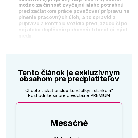
možno za činnosť zvyčajnú alebo potrebnú
pred začiatkom práce považovať prípravu na
plnenie pracovných úloh, a to spravidla
prípravu a kontrolu vozidla pred jazdou či po
nej alebo dopĺňanie pohonných hmôt či iných
médií.
Tento článok je exkluzívnym
obsahom pre predplatiteľov
Chcete získať prístup ku všetkým článkom?
Rozhodnite sa pre predplatné PREMIUM
Mesačné