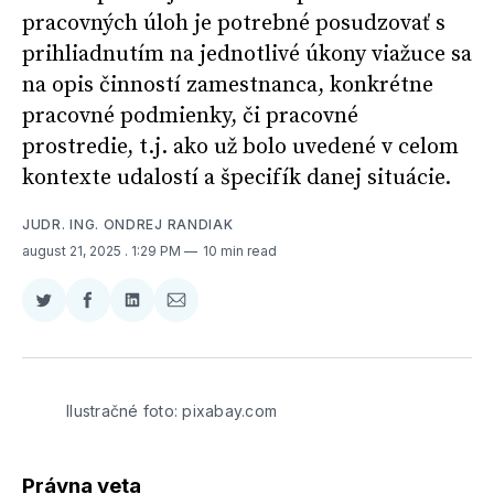
pracovných úloh je potrebné posudzovať s
prihliadnutím na jednotlivé úkony viažuce sa
na opis činností zamestnanca, konkrétne
pracovné podmienky, či pracovné
prostredie, t.j. ako už bolo uvedené v celom
kontexte udalostí a špecifík danej situácie.
JUDR. ING. ONDREJ RANDIAK
august 21, 2025
. 1:29 PM
10 min read
Zdieľať
Zdieľať
Zdieľať
Zdieľať
na
na
na
cez
Twitter
Facebooku
LinkedIne
E-
Mail
Ilustračné foto: pixabay.com
Právna veta