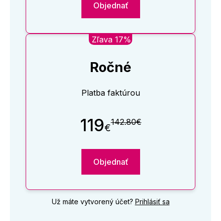
Objednať
Zľava 17%
Ročné
Platba faktúrou
119
142.80€
€
Objednať
Už máte vytvorený účet?
Prihlásiť sa