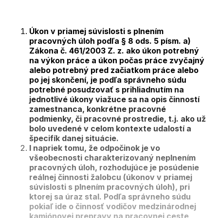
Úkon v priamej súvislosti s plnením
pracovných úloh podľa § 8 ods. 5 písm. a)
Zákona č. 461/2003 Z. z. ako úkon potrebný
na výkon práce a úkon počas práce zvyčajný
alebo potrebný pred začiatkom práce alebo
po jej skončení, je podľa správneho súdu
potrebné posudzovať s prihliadnutím na
jednotlivé úkony viažuce sa na opis činností
zamestnanca, konkrétne pracovné
podmienky, či pracovné prostredie, t.j. ako už
bolo uvedené v celom kontexte udalostí a
špecifík danej situácie.
I napriek tomu, že odpočinok je vo
všeobecnosti charakterizovaný neplnením
pracovných úloh, rozhodujúce je posúdenie
reálnej činnosti žalobcu (úkonov v priamej
súvislosti s plnením pracovných úloh), pri
ktorej sa úraz stal. Podľa správneho súdu
pokiaľ ide o činnosť vodičov medzinárodnej
kamiónovej prepravy na pracovnej ceste,