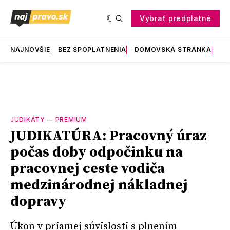
Vybrať predplatné
NAJNOVŠIE
BEZ SPOPLATNENIA
DOMOVSKÁ STRÁNKA
RE
JUDIKÁTY
—
PREMIUM
JUDIKATÚRA: Pracovný úraz
počas doby odpočinku na
pracovnej ceste vodiča
medzinárodnej nákladnej
dopravy
Úkon v priamej súvislosti s plnením