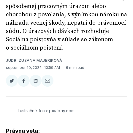
spôsobenej pracovným úrazom alebo
chorobou z povolania, s výnimkou nároku na
náhradu vecnej škody, nepatrí do právomoci
súdu. O úrazových dávkach rozhoduje
Sociálna poisťovňa v súlade so zákonom
o sociálnom poistení.
JUDR. ZUZANA MAJERIKOVÁ
september 20, 2024
. 10:59 AM
6 min read
Zdieľať
Zdieľať
Zdieľať
Zdieľať
na
na
na
cez
Twitter
Facebooku
LinkedIne
E-
Mail
Ilustračné foto: pixabay.com
Právna veta: