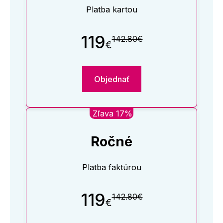
Platba kartou
119
142.80€
€
Objednať
Zľava 17%
Ročné
Platba faktúrou
119
142.80€
€