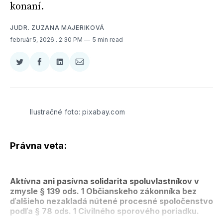
konaní.
JUDR. ZUZANA MAJERIKOVÁ
február 5, 2026
. 2:30 PM
5 min read
Zdieľať
Zdieľať
Zdieľať
Zdieľať
na
na
na
cez
Twitter
Facebooku
LinkedIne
E-
Mail
Ilustračné foto: pixabay.com
Právna veta:
Aktívna ani pasívna solidarita spoluvlastníkov v
zmysle § 139 ods. 1 Občianskeho zákonníka bez
ďalšieho nezakladá nútené procesné spoločenstvo
podľa § 78 ods. 1 Civilného sporového poriadku.