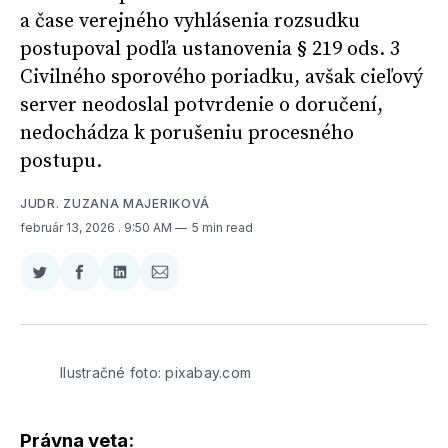
a čase verejného vyhlásenia rozsudku
postupoval podľa ustanovenia § 219 ods. 3
Civilného sporového poriadku, avšak cieľový
server neodoslal potvrdenie o doručení,
nedochádza k porušeniu procesného
postupu.
JUDR. ZUZANA MAJERIKOVÁ
február 13, 2026
. 9:50 AM
5 min read
Zdieľať
Zdieľať
Zdieľať
Zdieľať
na
na
na
cez
Twitter
Facebooku
LinkedIne
E-
Mail
Ilustračné foto: pixabay.com
Právna veta: