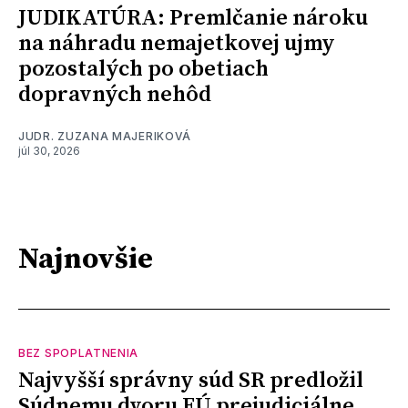
JUDIKATÚRA: Premlčanie nároku
na náhradu nemajetkovej ujmy
pozostalých po obetiach
dopravných nehôd
JUDR. ZUZANA MAJERIKOVÁ
júl 30, 2026
Najnovšie
BEZ SPOPLATNENIA
Najvyšší správny súd SR predložil
Súdnemu dvoru EÚ prejudiciálne