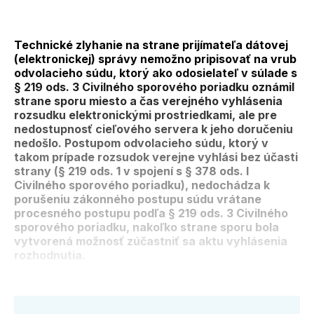
Technické zlyhanie na strane prijímateľa dátovej
(elektronickej) správy nemožno pripisovať na vrub
odvolacieho súdu, ktorý ako odosielateľ v súlade s
§ 219 ods. 3 Civilného sporového poriadku oznámil
strane sporu miesto a čas verejného vyhlásenia
rozsudku elektronickými prostriedkami, ale pre
nedostupnosť cieľového servera k jeho doručeniu
nedošlo. Postupom odvolacieho súdu, ktorý v
takom prípade rozsudok verejne vyhlási bez účasti
strany (§ 219 ods. 1 v spojení s § 378 ods. l
Civilného sporového poriadku), nedochádza k
porušeniu zákonného postupu súdu vrátane
procesného postupu podľa § 219 ods. 3 Civilného
sporového poriadku, nakoľko strane sporu bola
vytvorená možnosť zúčastniť sa aktu vyhlásenia
rozhodnutia.