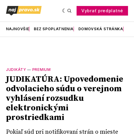
Vybrať predplatné
NAJNOVŠIE
BEZ SPOPLATNENIA
DOMOVSKÁ STRÁNKA
RE
JUDIKÁTY
—
PREMIUM
JUDIKATÚRA: Upovedomenie
odvolacieho súdu o verejnom
vyhlásení rozsudku
elektronickými
prostriedkami
Pokiaľ súd pri notifikovaní strán o mieste