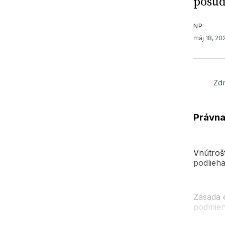
posud
NP
máj 18, 20
Zdr
Právna
Vnútroš
podlieh
Zásada e
podmien