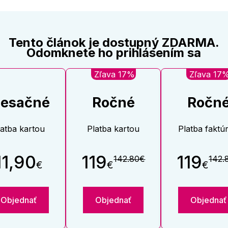
Tento článok je dostupný ZDARMA.
Odomknete ho prihlásením sa
Zľava 17%
Zľava 17
esačné
Ročné
Ročn
latba kartou
Platba kartou
Platba faktú
11,90
119
119
142.80€
142.
€
€
€
Objednať
Objednať
Objednať