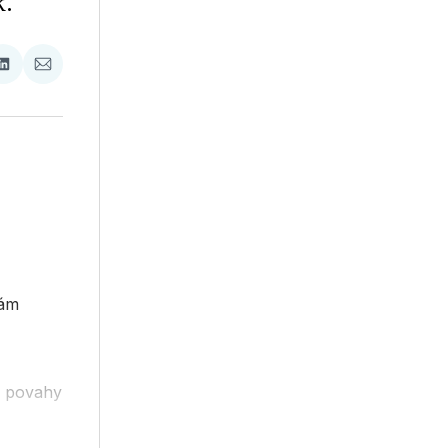
k.
ať
Zdieľať
Zdieľať
na
cez
booku
LinkedIne
E-
Mail
bám
j povahy