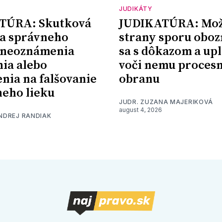
JUDIKÁTY
TÚRA: Skutková
JUDIKATÚRA: Mož
a správneho
strany sporu oboz
 neoznámenia
sa s dôkazom a upl
nia alebo
voči nemu proces
nia na falšovanie
obranu
eho lieku
JUDR. ZUZANA MAJERIKOVÁ
august 4, 2026
ONDREJ RANDIAK