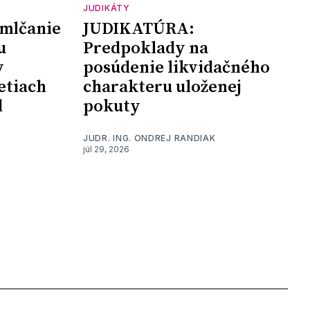
JUDIKÁTY
mlčanie
JUDIKATÚRA:
u
Predpoklady na
y
posúdenie likvidačného
etiach
charakteru uloženej
d
pokuty
JUDR. ING. ONDREJ RANDIAK
júl 29, 2026