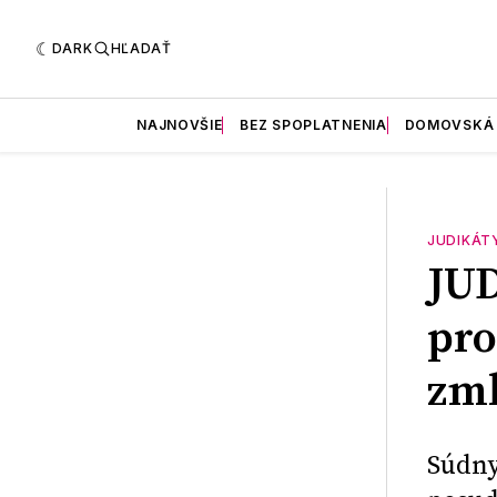
DARK
HĽADAŤ
NAJNOVŠIE
BEZ SPOPLATNENIA
DOMOVSKÁ
JUDIKÁT
JU
pro
zm
Súdny