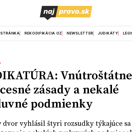
 STRÁNKA
REKODIFIKÁCIA OZ
NEWSLETTER
JUDIKÁTY
LEGI
Y
DIKATÚRA: Vnútroštátn
cesné zásady a nekalé
luvné podmienky
 dvor vyhlásil štyri rozsudky týkajúce sa