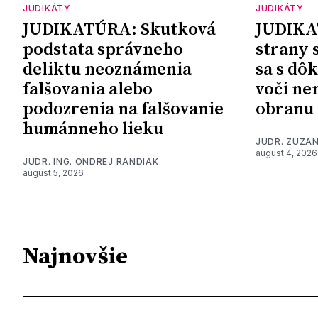
JUDIKÁTY
JUDIKÁTY
JUDIKATÚRA: Skutková
JUDIKA
podstata správneho
strany 
deliktu neoznámenia
sa s dô
falšovania alebo
voči ne
podozrenia na falšovanie
obranu
humánneho lieku
JUDR. ZUZA
august 4, 2026
JUDR. ING. ONDREJ RANDIAK
august 5, 2026
Najnovšie