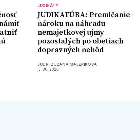
JUDIKÁTY
nosť
JUDIKATÚRA: Premlčanie
námiť
nároku na náhradu
atniť
nemajetkovej ujmy
nú
pozostalých po obetiach
dopravných nehôd
JUDR. ZUZANA MAJERIKOVÁ
júl 30, 2026