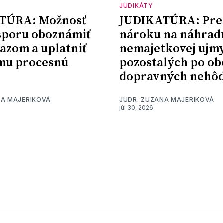
JUDIKÁTY
TÚRA: Možnosť
JUDIKATÚRA: Pre
sporu oboznámiť
nároku na náhrad
kazom a uplatniť
nemajetkovej ujm
mu procesnú
pozostalých po ob
dopravných nehô
NA MAJERIKOVÁ
JUDR. ZUZANA MAJERIKOVÁ
júl 30, 2026