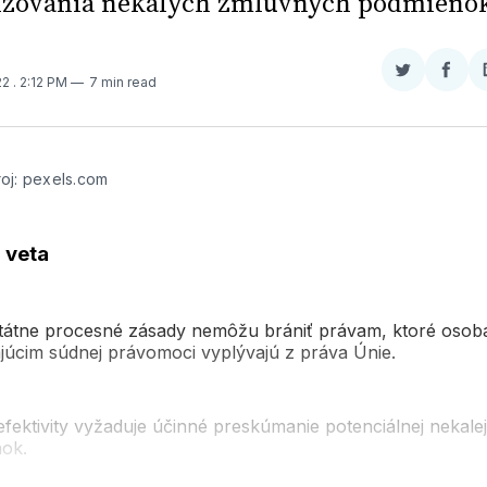
zovania nekalých zmluvných podmieno
Zdieľať
Zdieľ
22
. 2:12 PM
7 min read
na
na
Twitter
Face
oj: pexels.com
 veta
tátne procesné zásady nemôžu brániť právam, ktoré oso
ajúcim súdnej právomoci vyplývajú z práva Únie.
fektivity vyžaduje účinné preskúmanie potenciálnej nekale
ok.