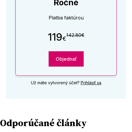
Ročné
Platba faktúrou
119
142.80€
€
Objednať
Už máte vytvorený účet?
Prihlásiť sa
Odporúčané články