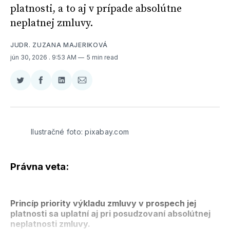
platnosti, a to aj v prípade absolútne
neplatnej zmluvy.
JUDR. ZUZANA MAJERIKOVÁ
jún 30, 2026
. 9:53 AM
5 min read
Zdieľať
Zdieľať
Zdieľať
Zdieľať
na
na
na
cez
Twitter
Facebooku
LinkedIne
E-
Mail
Ilustračné foto: pixabay.com
Právna veta:
Princíp priority výkladu zmluvy v prospech jej
platnosti sa uplatní aj pri posudzovaní absolútnej
neplatnosti zmluvy.