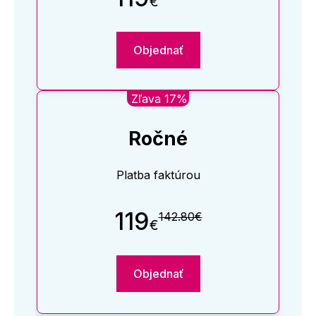
€
Objednať
Zľava 17%
Ročné
Platba faktúrou
119
142.80€
€
Objednať