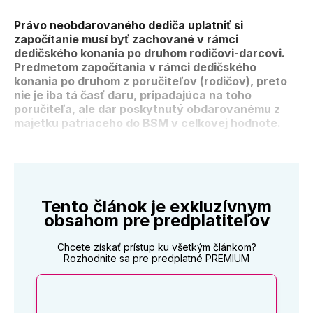
Právo neobdarovaného dediča uplatniť si
započítanie musí byť zachované v rámci
dedičského konania po druhom rodičovi-darcovi.
Predmetom započítania v rámci dedičského
konania po druhom z poručiteľov (rodičov), preto
nie je iba tá časť daru, pripadajúca na toho
poručiteľa, ale dar poskytnutý obdarovanému z
majetku patriaceho do BSM v celkovej hodnote.
Tento článok je exkluzívnym
obsahom pre predplatiteľov
Chcete získať prístup ku všetkým článkom?
Rozhodnite sa pre predplatné PREMIUM