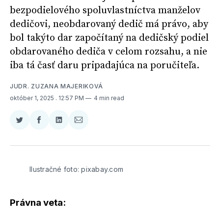
bezpodielového spoluvlastníctva manželov
dedičovi, neobdarovaný dedič má právo, aby
bol takýto dar započítaný na dedičský podiel
obdarovaného dediča v celom rozsahu, a nie
iba tá časť daru pripadajúca na poručiteľa.
JUDR. ZUZANA MAJERIKOVÁ
október 1, 2025
. 12:57 PM
4 min read
Zdieľať
Zdieľať
Zdieľať
Zdieľať
na
na
na
cez
Twitter
Facebooku
LinkedIne
E-
Mail
Ilustračné foto: pixabay.com
Právna veta: