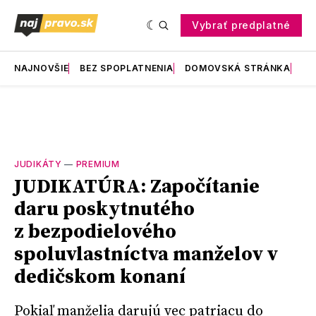
Vybrať predplatné
NAJNOVŠIE
BEZ SPOPLATNENIA
DOMOVSKÁ STRÁNKA
RE
JUDIKÁTY
—
PREMIUM
JUDIKATÚRA: Započítanie
daru poskytnutého
z bezpodielového
spoluvlastníctva manželov v
dedičskom konaní
Pokiaľ manželia darujú vec patriacu do