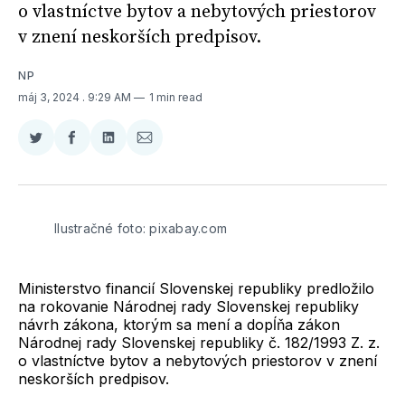
o vlastníctve bytov a nebytových priestorov
v znení neskorších predpisov.
NP
máj 3, 2024
. 9:29 AM
1 min read
Zdieľať
Zdieľať
Zdieľať
Zdieľať
na
na
na
cez
Twitter
Facebooku
LinkedIne
E-
Mail
Ilustračné foto: pixabay.com
Ministerstvo financií Slovenskej republiky predložilo
na rokovanie Národnej rady Slovenskej republiky
návrh zákona, ktorým sa mení a dopĺňa zákon
Národnej rady Slovenskej republiky č. 182/1993 Z. z.
o vlastníctve bytov a nebytových priestorov v znení
neskorších predpisov.