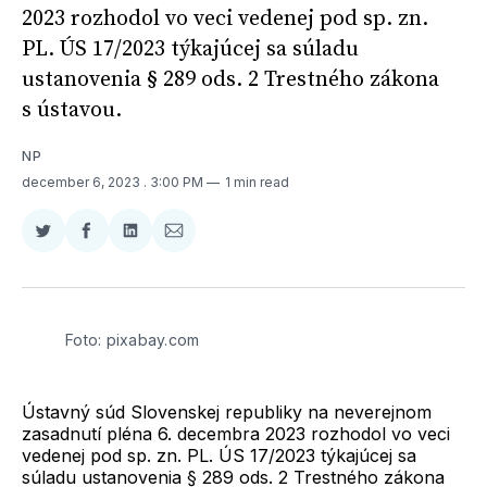
2023 rozhodol vo veci vedenej pod sp. zn.
PL. ÚS 17/2023 týkajúcej sa súladu
ustanovenia § 289 ods. 2 Trestného zákona
s ústavou.
NP
december 6, 2023
. 3:00 PM
1 min read
Zdieľať
Zdieľať
Zdieľať
Zdieľať
na
na
na
cez
Twitter
Facebooku
LinkedIne
E-
Mail
Foto: pixabay.com
Ústavný súd Slovenskej republiky na neverejnom
zasadnutí pléna 6. decembra 2023 rozhodol vo veci
vedenej pod sp. zn. PL. ÚS 17/2023 týkajúcej sa
súladu ustanovenia § 289 ods. 2 Trestného zákona