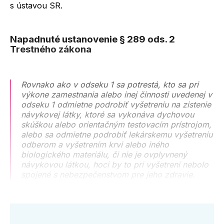
s ústavou SR.
Napadnuté ustanovenie § 289 ods. 2
Trestného zákona
Rovnako ako v odseku 1 sa potrestá, kto sa pri
výkone zamestnania alebo inej činnosti uvedenej v
odseku 1 odmietne podrobiť vyšetreniu na zistenie
návykovej látky, ktoré sa vykonáva dychovou
skúškou alebo orientačným testovacím prístrojom,
alebo sa odmietne podrobiť lekárskemu vyšetreniu
odberom a vyšetrením krvi alebo iného
biologického materiálu, či nie je ovplyvnený
návykovou látkou, hoci by to pri vyšetrení nebolo
spojené s nebezpečenstvom pre jeho zdravie.