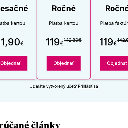
esačné
Ročné
Ročn
latba kartou
Platba kartou
Platba faktú
11,90
119
119
142.80€
142.
€
€
€
Objednať
Objednať
Objednať
Už máte vytvorený účet?
Prihlásiť sa
rúčané články