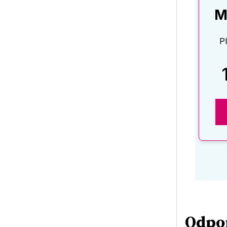
M
P
Odpo