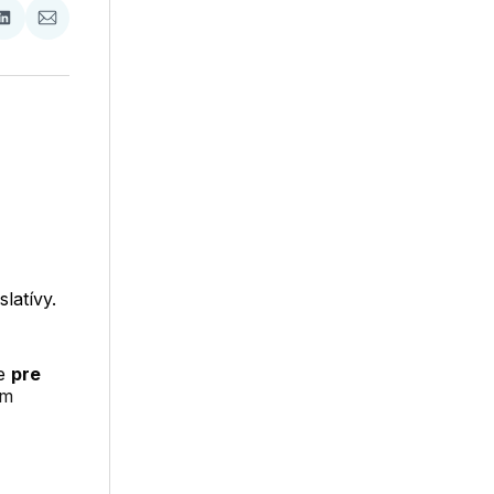
ať
Zdieľať
Zdieľať
na
cez
booku
LinkedIne
E-
Mail
latívy.
je
pre
ím