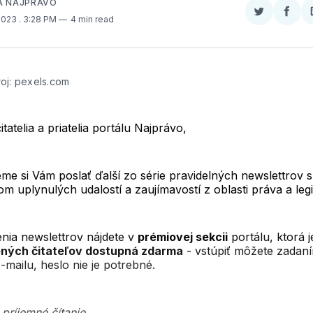
A NAJPRÁVO
Zdieľať
Zdieľ
 2023
. 3:28 PM
4 min read
na
na
Twitter
Face
oj: pexels.com
itatelia a priatelia portálu Najprávo,
me si Vám poslať ďalší zo série pravidelných newslettrov s
m uplynulých udalostí a zaujímavostí z oblasti práva a legis
enia newslettrov nájdete v
prémiovej sekcii
portálu, ktorá 
ených čitateľov dostupná zdarma
- vstúpiť môžete zadan
-mailu, heslo nie je potrebné.
príjemné čítanie.