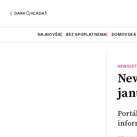
DARK
HĽADAŤ
NAJNOVŠIE
BEZ SPOPLATNENIA
DOMOVSKÁ
NEWSLET
New
jan
Portá
infor