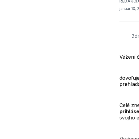
REDAKCI
január 10,
Zdr
Vážení č
dovoľuje
prehľado
Celé zn
prihlás
svojho e
Prajeme 