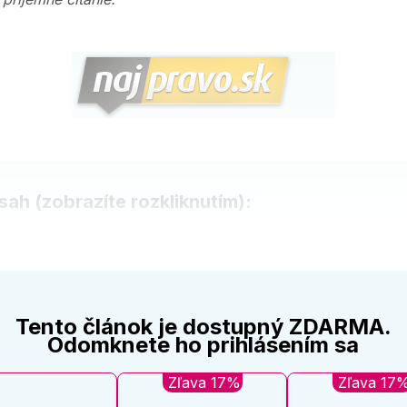
ah (zobrazíte rozkliknutím):
Tento článok je dostupný ZDARMA.
Odomknete ho prihlásením sa
Zľava 17%
Zľava 17