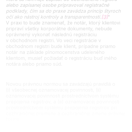
alebo zapísanej osobe pripravoval registračné
podklady, čím sa do praxe zavádza princíp štyroch
očí ako nástroj kontroly a transparentnosti.
[3]
“
V praxi to bude znamenať, že notár, ktorý klientovi
pripraví všetky korporátne dokumenty, nebude
oprávnený vykonať následnú registráciu
v obchodnom registri. Vo veci registrácie v
obchodnom registri bude klient, prípadne priamo
notár na základe plnomocenstva udeleného
klientom, musieť požiadať o registráciu buď iného
notára alebo priamo súd.
Novou právnou normou sa zavádzajú pravidlá o
(i) všeobecnej oznamovacej povinnosti, (ii)
oznamovacej povinnosti prostredníctvom systému
prepojenia registrov, a (iii) oznamovacej povinnosti
prostredníctvom systému prepojenia registrov pri
cezhraničnej premene a cezhraničnej zmene právnej
formy.