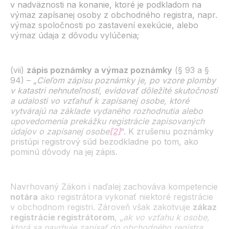
v nadväznosti na konanie, ktoré je podkladom na
výmaz zapísanej osoby z obchodného registra, napr.
výmaz spoločnosti po zastavení exekúcie, alebo
výmaz údaja z dôvodu vylúčenia;
(vii)
zápis poznámky a výmaz poznámky
(§ 93 a §
94) – „
Cieľom zápisu poznámky je, po vzore plomby
v katastri nehnuteľností, evidovať dôležité skutočnosti
a udalosti vo vzťahuf k zapísanej osobe, ktoré
vytvárajú na základe vydaného rozhodnutia alebo
upovedomenia prekážku registrácie zapisovaných
údajov o zapísanej osobe
[2]
“. K zrušeniu poznámky
pristúpi registrový súd bezodkladne po tom, ako
pominú dôvody na jej zápis.
Navrhovaný Zákon i naďalej zachováva kompetencie
notára
ako registrátora vykonať niektoré registrácie
v obchodnom registri. Zároveň však zakotvuje
zákaz
registrácie registrátorom
, „
ak vo vzťahu k osobe,
ktorá sa navrhuje zapísať do obchodného registra