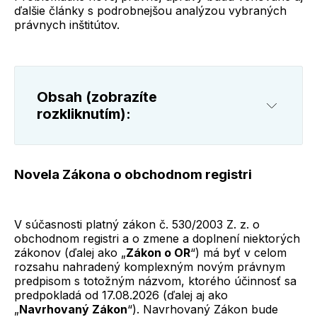
ďalšie články s podrobnejšou analýzou vybraných
právnych inštitútov.
Obsah (zobrazíte 
rozkliknutím):
Novela Zákona o obchodnom registri
Novela Zákona o obchodnom registri
Novelizácia Obchodného zákonníka
Novelizácia Živnostenského zákona
Novelizácia Zákona o advokácii
V súčasnosti platný zákon č. 530/2003 Z. z. o
obchodnom registri a o zmene a doplnení niektorých
zákonov (ďalej ako „
Zákon o OR
“) má byť v celom
rozsahu nahradený komplexným novým právnym
predpisom s totožným názvom, ktorého účinnosť sa
predpokladá od 17.08.2026 (ďalej aj ako
„
Navrhovaný Zákon
“). Navrhovaný Zákon bude