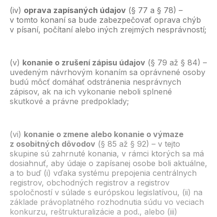
(iv)
oprava zapísaných údajov
(§ 77 a § 78) –
v tomto konaní sa bude zabezpečovať oprava chýb
v písaní, počítaní alebo iných zrejmých nesprávností;
(v)
konanie o zrušení zápisu údajov
(§ 79 až § 84) –
uvedeným návrhovým konaním sa oprávnené osoby
budú môcť domáhať odstránenia nesprávnych
zápisov, ak na ich vykonanie neboli splnené
skutkové a právne predpoklady;
(vi)
konanie o zmene alebo konanie o výmaze
z osobitných dôvodov
(§ 85 až § 92) – v tejto
skupine sú zahrnuté konania, v rámci ktorých sa má
dosiahnuť, aby údaje o zapísanej osobe boli aktuálne,
a to buď (i) vďaka systému prepojenia centrálnych
registrov, obchodných registrov a registrov
spoločností v súlade s európskou legislatívou, (ii) na
základe právoplatného rozhodnutia súdu vo veciach
konkurzu, reštrukturalizácie a pod., alebo (iii)