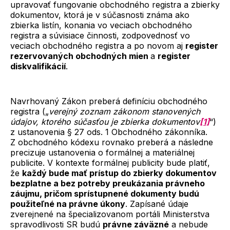
upravovať fungovanie obchodného registra a zbierky
dokumentov, ktorá je v súčasnosti známa ako
zbierka listín, konania vo veciach obchodného
registra a súvisiace činnosti, zodpovednosť vo
veciach obchodného registra a po novom aj
register
rezervovaných obchodných mien
a
register
diskvalifikácií
.
Navrhovaný Zákon preberá definíciu obchodného
registra („
verejný zoznam zákonom stanovených
údajov, ktorého súčasťou je zbierka dokumentov
[1]
“)
z ustanovenia § 27 ods. 1 Obchodného zákonníka.
Z obchodného kódexu rovnako preberá a následne
precizuje ustanovenia o formálnej a materiálnej
publicite. V kontexte formálnej publicity bude platiť,
že
každý bude mať prístup do zbierky dokumentov
bezplatne a bez potreby preukázania právneho
záujmu, pričom sprístupnené dokumenty budú
použiteľné na právne úkony
. Zapísané údaje
zverejnené na špecializovanom portáli Ministerstva
spravodlivosti SR budú
právne záväzné
a nebude