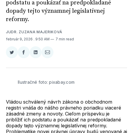
podstatu a poukázať na predpokladané
dopady tejto významnej legislatívnej
reformy.
JUDR. ZUZANA MAJERIKOVÁ
február 9, 2026
. 9:50 AM
7 min read
Zdieľať
Zdieľať
Zdieľať
Zdieľať
na
na
na
cez
Twitter
Facebooku
LinkedIne
E-
Mail
Ilustračné foto: pixabay.com
Vládou schválený návrh zákona o obchodnom
registri vnáša do nášho právneho poriadku viaceré
zásadné zmeny a novoty. Cieľom príspevku je
priblížiť ich podstatu a poukázať na predpokladané
dopady tejto významnej legislatívnej reformy.
Problematike novej právnej úpravy budú venované aj