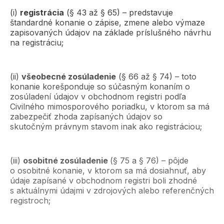
(i)
registrácia
(§ 43 až § 65) – predstavuje
štandardné konanie o zápise, zmene alebo výmaze
zapisovaných údajov na základe príslušného návrhu
na registráciu;
(ii)
všeobecné zosúladenie
(§ 66 až § 74) – toto
konanie korešponduje so súčasným konaním o
zosúladení údajov v obchodnom registri podľa
Civilného mimosporového poriadku, v ktorom sa má
zabezpečiť zhoda zapísaných údajov so
skutočným právnym stavom inak ako registráciou;
(iii)
osobitné zosúladenie
(§ 75 a § 76) – pôjde
o osobitné konanie, v ktorom sa má dosiahnuť, aby
údaje zapísané v obchodnom registri boli zhodné
s aktuálnymi údajmi v zdrojových alebo referenčných
registroch;