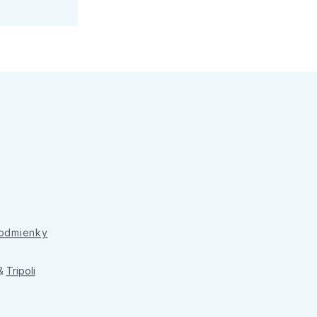
podmienky
&
Tripoli