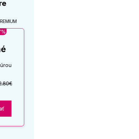
re
 PREMIUM
17%
né
túrou
2.80€
ať