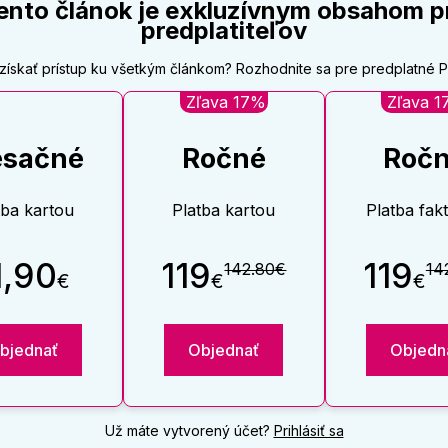
ento článok je exkluzívnym obsahom p
predplatiteľov
získať prístup ku všetkým článkom? Rozhodnite sa pre predplatné
Zľava 17%
Zľava 
sačné
Ročné
Roč
tba kartou
Platba kartou
Platba fak
1,90
119
119
142.80€
14
€
€
€
bjednať
Objednať
Objedn
Už máte vytvorený účet?
Prihlásiť sa