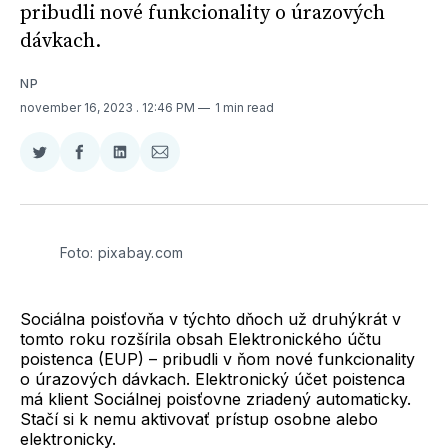
pribudli nové funkcionality o úrazových
dávkach.
NP
november 16, 2023
. 12:46 PM
1 min read
Zdieľať
Zdieľať
Zdieľať
Zdieľať
na
na
na
cez
Twitter
Facebooku
LinkedIne
E-
Mail
Foto: pixabay.com
Sociálna poisťovňa v týchto dňoch už druhýkrát v
tomto roku rozšírila obsah Elektronického účtu
poistenca (EUP) – pribudli v ňom nové funkcionality
o úrazových dávkach. Elektronický účet poistenca
má klient Sociálnej poisťovne zriadený automaticky.
Stačí si k nemu aktivovať prístup osobne alebo
elektronicky.