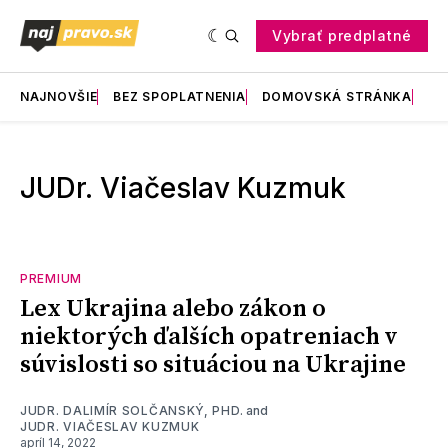
Vybrať predplatné
NAJNOVŠIE
BEZ SPOPLATNENIA
DOMOVSKÁ STRÁNKA
RE
JUDr. Viačeslav Kuzmuk
PREMIUM
Lex Ukrajina alebo zákon o
niektorých ďalších opatreniach v
súvislosti so situáciou na Ukrajine
JUDR. DALIMÍR SOLČANSKÝ, PHD.
and
JUDR. VIAČESLAV KUZMUK
apríl 14, 2022