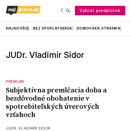
Vybrať predplatné
NAJNOVŠIE
BEZ SPOPLATNENIA
DOMOVSKÁ STRÁNKA
RE
JUDr. Vladimír Sidor
PREMIUM
Subjektívna premlčacia doba a
bezdôvodné obohatenie v
spotrebiteľských úverových
vzťahoch
JUDR. VLADIMÍR SIDOR