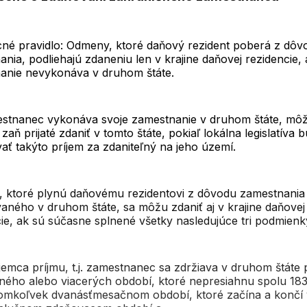
né pravidlo: Odmeny, ktoré daňový rezident poberá z dôv
nia, podliehajú zdaneniu len v krajine daňovej rezidencie, 
anie nevykonáva v druhom štáte.
stnanec vykonáva svoje zamestnanie v druhom štáte, mô
aň prijaté zdaniť v tomto štáte, pokiaľ lokálna legislatíva 
ť takýto príjem za zdaniteľný na jeho území.
 ktoré plynú daňovému rezidentovi z dôvodu zamestnania
aného v druhom štáte, sa môžu zdaniť aj v krajine daňovej
ie, ak sú súčasne splnené všetky nasledujúce tri podmienk
íjemca príjmu, t.j. zamestnanec sa zdržiava v druhom štáte
dného alebo viacerých období, ktoré nepresiahnu spolu 183
omkoľvek dvanásťmesačnom období, ktoré začína a končí 