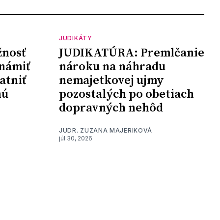
JUDIKÁTY
nosť
JUDIKATÚRA: Premlčanie
námiť
nároku na náhradu
atniť
nemajetkovej ujmy
nú
pozostalých po obetiach
dopravných nehôd
JUDR. ZUZANA MAJERIKOVÁ
júl 30, 2026