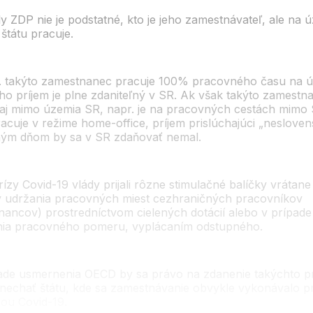
y ZDP nie je podstatné, kto je jeho zamestnávateľ, ale na 
štátu pracuje.
. takýto zamestnanec pracuje 100% pracovného času na 
eho príjem je plne zdaniteľný v SR. Ak však takýto zamestn
 aj mimo územia SR, napr. je na pracovných cestách mimo
acuje v režime home-office, príjem prislúchajúci „neslove
ým dňom by sa v SR zdaňovať nemal.
ízy Covid-19 vlády prijali rôzne stimulačné balíčky vrátane
 udržania pracovných miest cezhraničných pracovníkov
nancov) prostredníctvom cielených dotácií alebo v prípade
ia pracovného pomeru, vyplácaním odstupného.
ade usmernenia OECD by sa právo na zdanenie takýchto pr
nechať štátu, kde sa zamestnávanie obvykle vykonávalo p
ou Covid-19.