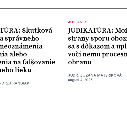
JUDIKÁTY
TÚRA: Skutková
JUDIKATÚRA: Mož
a správneho
strany sporu oboz
 neoznámenia
sa s dôkazom a upl
nia alebo
voči nemu proces
nia na falšovanie
obranu
eho lieku
JUDR. ZUZANA MAJERIKOVÁ
august 4, 2026
ONDREJ RANDIAK