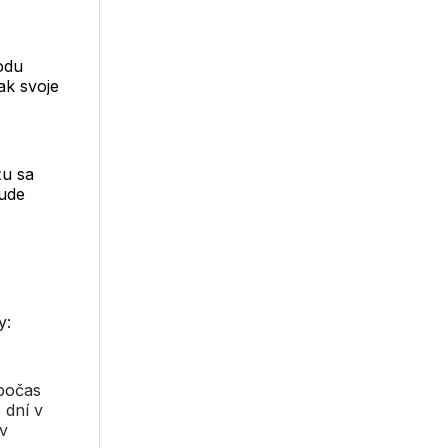
odu
ak svoje
žu sa
bude
y:
 počas
 dní v
v