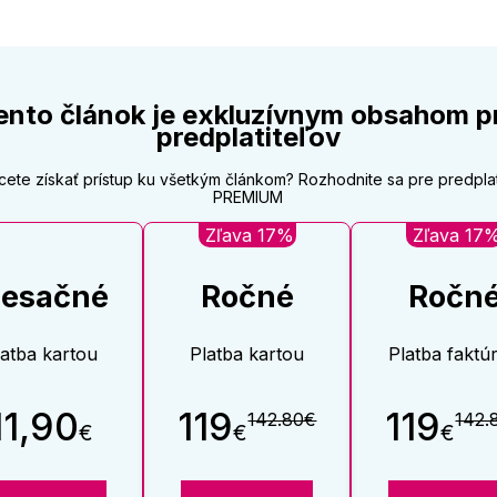
ento článok je exkluzívnym obsahom p
predplatiteľov
cete získať prístup ku všetkým článkom? Rozhodnite sa pre predpla
PREMIUM
Zľava 17%
Zľava 17
esačné
Ročné
Ročn
latba kartou
Platba kartou
Platba faktú
11,90
119
119
142.80€
142.
€
€
€