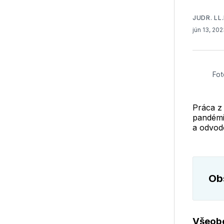
JUDR. LL.
jún 13, 20
Fot
Práca z 
pandémi
a odvod
Obs
Všeobe