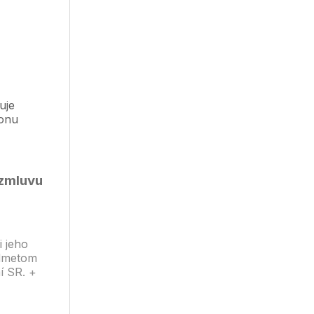
uje
konu
 zmluvu
i jeho
edmetom
í SR. +