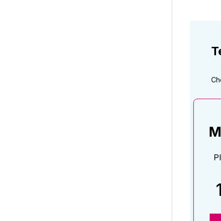
T
Ch
M
P