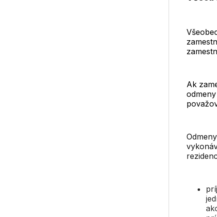
Všeobec
zamestna
zamestn
Ak zame
odmeny z
považova
Odmeny,
vykonáv
rezidenc
pr
je
ak