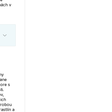
nách v
my
rane
pore s
i.
ov,
 ich
ýrobou
astlín a