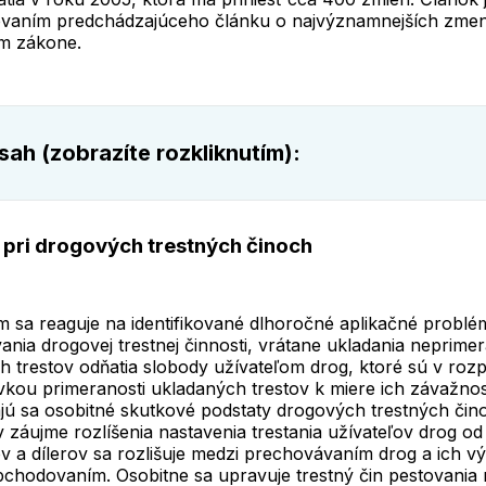
vaním predchádzajúceho článku o najvýznamnejších zme
m zákone.
ah (zobrazíte rozkliknutím):
pri drogových trestných činoch
 sa reaguje na identifikované dlhoročné aplikačné problé
ania drogovej trestnej činnosti, vrátane ukladania neprime
 trestov odňatia slobody užívateľom drog, ktoré sú v roz
kou primeranosti ukladaných trestov k miere ich závažnost
jú sa osobitné skutkové podstaty drogových trestných čin
 záujme rozlíšenia nastavenia trestania užívateľov drog od
v a dílerov sa rozlišuje medzi prechovávaním drog a ich v
chodovaním. Osobitne sa upravuje trestný čin pestovania r