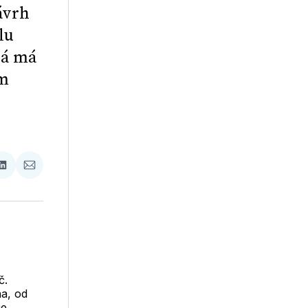
ávrh
lu
rá má
ím
ať
Zdieľať
Zdieľať
na
cez
booku
LinkedIne
E-
Mail
č.
na, od
je