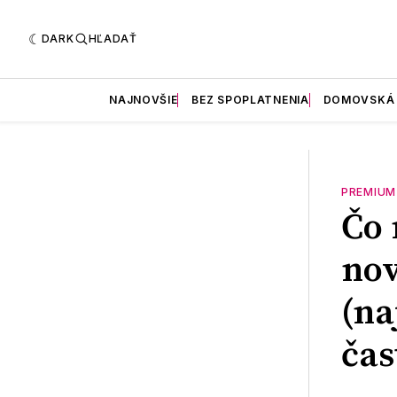
DARK
HĽADAŤ
NAJNOVŠIE
BEZ SPOPLATNENIA
DOMOVSKÁ
PREMIUM
Čo 
nov
(na
čas