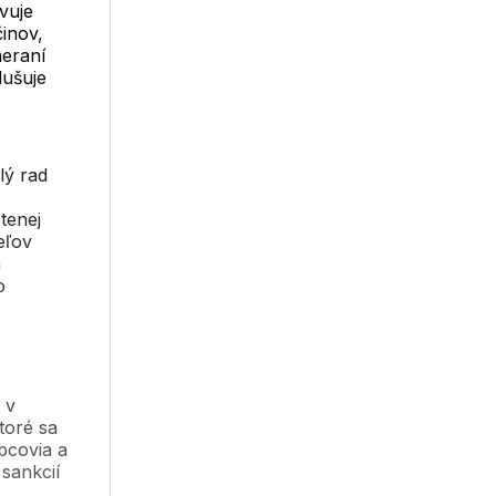
vuje
inov,
meraní
dušuje
lý rad
tenej
eľov
h
o
 v
toré sa
obcovia a
 sankcií