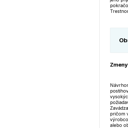
pokračo
Trestno
Obs
Zmeny 
Návrhom
postihov
vysokých
požiadav
Zavádza
pričom v
výrobco
alebo ob