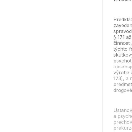
Predkla
zaveden
spravodl
§ 171 až
činnosti
týchto f
skutkov
psychotr
obsahuj
výroba 
173), a
predmet
drogové
Ustanov
a psycho
prechov
prekurz