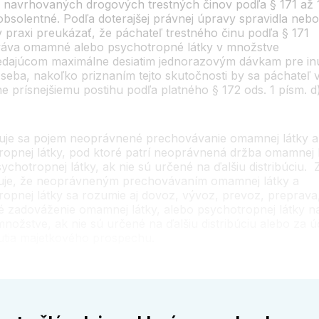
a navrhovaných drogových trestných činov podľa § 171 až 
obsolentné. Podľa doterajšej právnej úpravy spravidla nebo
 praxi preukázať, že páchateľ trestného činu podľa § 171
áva omamné alebo psychotropné látky v množstve
dajúcom maximálne desiatim jednorazovým dávkam pre in
seba, nakoľko priznaním tejto skutočnosti by sa páchateľ v
e prísnejšiemu postihu podľa platného § 172 ods. 1 písm. d)
je sa pojem neoprávnené prechovávanie omamnej látky a
ropnej látky, pod ktoré patrí neoprávnená držba omamnej l
ychotropnej látky, ak nie sú určené na ďalšiu distribúciu.
nuje, že neoprávneným prechovávaním omamnej látky a
ropnej látky sa rozumie aj dovoz, vývoz, prevoz, preprava
é zadováženie omamnej látky, alebo psychotropnej látky na
nožstve, ak nie sú určené na ďalšiu distribúciu alebo za 
utia majetkového prospechu.