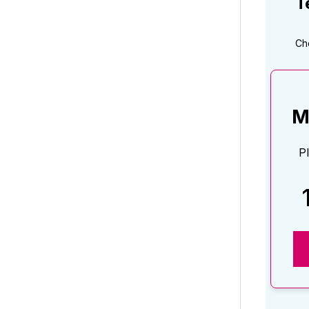
T
Ch
M
P