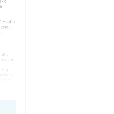
173
lo
ú osobu
ystavil
.
átky,
 Zároveň
, kúpa
jviac v
účelom