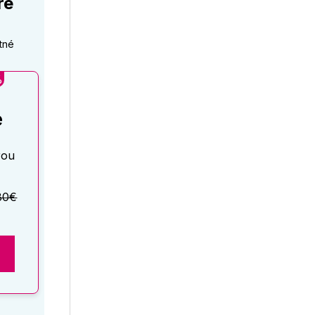
re
tné
%
é
rou
80€