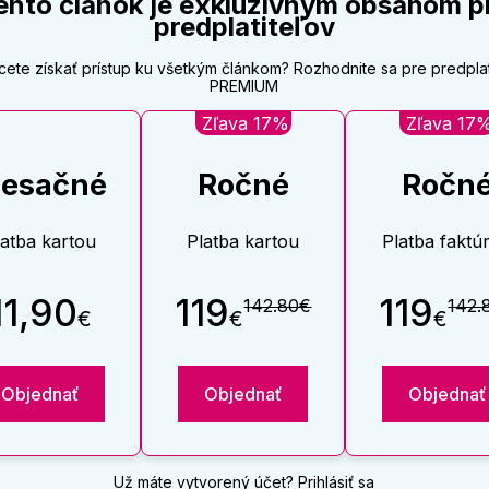
ento článok je exkluzívnym obsahom p
predplatiteľov
cete získať prístup ku všetkým článkom? Rozhodnite sa pre predpla
PREMIUM
Zľava 17%
Zľava 17
esačné
Ročné
Ročn
latba kartou
Platba kartou
Platba faktú
11,90
119
119
142.80€
142.
€
€
€
Objednať
Objednať
Objednať
Už máte vytvorený účet?
Prihlásiť sa