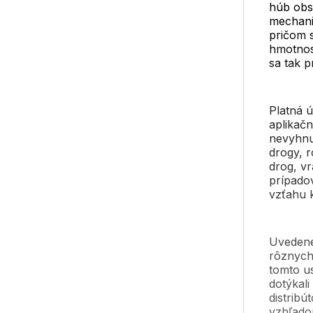
húb obs
mechani
pričom 
hmotnost
sa tak p
Platná ú
aplikač
nevyhnu
drogy, 
drog, vr
prípado
vzťahu 
Uvedené
rôznych 
tomto u
dotýkali
distribú
vzhľado