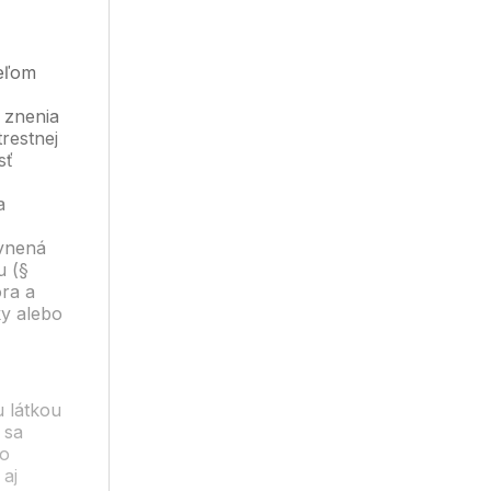
ieľom
é znenia
restnej
sť
a
ávnená
u (§
ra a
y alebo
 látkou
 sa
bo
 aj