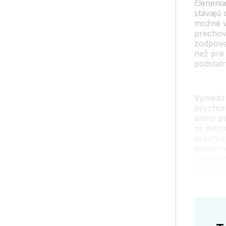
členeni
stávajú 
možné v
prechov
zodpove
než pre 
podstatn
Vymedzu
psychot
alebo ps
sa defi
psychot
alebo in
malom m
dosiahn