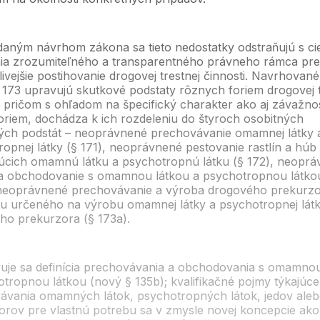
daným návrhom zákona sa tieto nedostatky odstraňujú s c
ia zrozumiteľného a transparentného právneho rámca pre
ivejšie postihovanie drogovej trestnej činnosti. Navrhovan
 173 upravujú skutkové podstaty rôznych foriem drogovej t
, pričom s ohľadom na špecifický charakter ako aj závažno
oriem, dochádza k ich rozdeleniu do štyroch osobitných
ých podstát – neoprávnené prechovávanie omamnej látky 
opnej látky (§ 171), neoprávnené pestovanie rastlín a húb
úcich omamnú látku a psychotropnú látku (§ 172), neopr
a obchodovanie s omamnou látkou a psychotropnou látko
 neoprávnené prechovávanie a výroba drogového prekurzo
u určeného na výrobu omamnej látky a psychotropnej látk
ho prekurzora (§ 173a).
uje sa definícia prechovávania a obchodovania s omamnou
tropnou látkou (nový § 135b); kvalifikačné pojmy týkajúce
ávania omamných látok, psychotropných látok, jedov ale
orov pre vlastnú potrebu sa v zmysle novej koncepcie ako