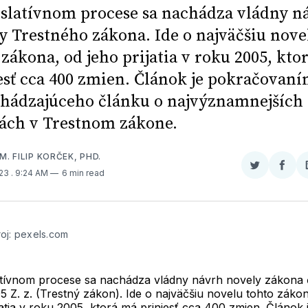
islatívnom procese sa nachádza vládny n
y Trestného zákona. Ide o najväčšiu nove
 zákona, od jeho prijatia v roku 2005, kto
esť cca 400 zmien. Článok je pokračovan
hádzajúceho článku o najvýznamnejších
ch v Trestnom zákone.
M. FILIP KORČEK, PHD.
Zdieľať
Zdieľ
023
. 9:24 AM
6 min read
na
na
Twitter
Face
oj: pexels.com
latívnom procese sa nachádza vládny návrh novely zákona 
 Z. z. (Trestný zákon). Ide o najväčšiu novelu tohto záko
jatia v roku 2005, ktorá má priniesť cca 400 zmien. Článok 