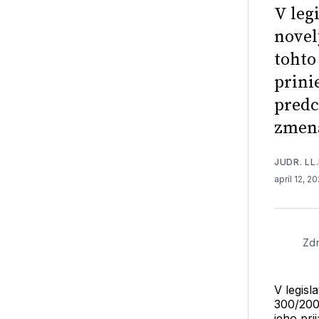
V leg
novel
tohto
prini
predc
zmená
JUDR. LL.
apríl 12, 2
Zdr
V legis
300/2005
jeho pri