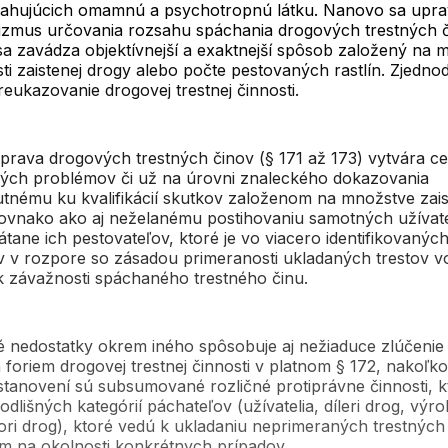
ahujúcich omamnú a psychotropnú látku. Nanovo sa upra
zmus určovania rozsahu spáchania drogových trestných č
sa zavádza objektívnejší a exaktnejší spôsob založený na 
i zaistenej drogy alebo počte pestovaných rastlín. Zjedno
reukazovanie drogovej trestnej činnosti.
prava drogových trestných činov (§ 171 až 173) vytvára ce
ných problémov či už na úrovni znaleckého dokazovania
tnému ku kvalifikácií skutkov založenom na množstve zais
rovnako ako aj neželanému postihovaniu samotných užívat
átane ich pestovateľov, ktoré je vo viacero identifikovanýc
v v rozpore so zásadou primeranosti ukladaných trestov v
k závažnosti spáchaného trestného činu.
 nedostatky okrem iného spôsobuje aj nežiaduce zlúčenie
foriem drogovej trestnej činnosti v platnom § 172, nakoľko
stanovení sú subsumované rozličné protiprávne činnosti, k
 odlišných kategórií páchateľov (užívatelia, díleri drog, výr
tori drog), ktoré vedú k ukladaniu neprimeraných trestných
m na okolnosti konkrétnych prípadov.